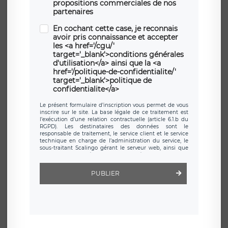
propositions commerciales de nos
partenaires
En cochant cette case, je reconnais
avoir pris connaissance et accepter
les <a href='/cgu/'
target='_blank'>conditions générales
d'utilisation</a> ainsi que la <a
href='/politique-de-confidentialite/'
target='_blank'>politique de
confidentialite</a>
Le présent formulaire d’inscription vous permet de vous
inscrire sur le site. La base légale de ce traitement est
l’exécution d’une relation contractuelle (article 6.1.b du
RGPD). Les destinataires des données sont le
responsable de traitement, le service client et le service
technique en charge de l’administration du service, le
sous-traitant Scalingo gérant le serveur web, ainsi que
toute personne légalement autorisée. Le formulaire
d’inscription est hébergé sur un serveur hébergé par
Scalingo, basé en France et offrant des
clauses de
PUBLIER
protection conformes au RGPD
. Les données collectées
sont conservées jusqu’à ce que l’Internaute en sollicite la
suppression, étant entendu que vous pouvez demander
la suppression de vos données et retirer votre
consentement à tout moment. Vous disposez également
d’un droit d’accès, de rectification ou de limitation du
traitement relatif à vos données à caractère personnel,
ainsi que d’un droit à la portabilité de vos données. Vous