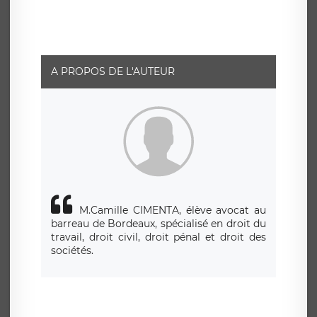
pouvez exercer ces droits auprès du délégué à la
protection des données de LÉGAVOX qui exerce au siège
social de LÉGAVOX et est joignable à l’adresse mail
suivante : donneespersonnelles@legavox.fr. Le
responsable de traitement est la société LÉGAVOX, sis 9
rue Léopold Sédar Senghor, joignable à l’adresse mail :
responsabledetraitement@legavox.fr. Vous avez
A PROPOS DE L'AUTEUR
également le droit d’introduire une réclamation auprès
d’une autorité de contrôle.
M.Camille CIMENTA, élève avocat au
barreau de Bordeaux, spécialisé en droit du
travail, droit civil, droit pénal et droit des
sociétés.