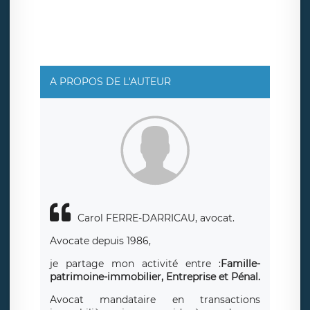
ainsi que d’un droit à la portabilité de vos données. Vous
pouvez exercer ces droits auprès du délégué à la
protection des données de LÉGAVOX qui exerce au siège
social de LÉGAVOX et est joignable à l’adresse mail
suivante : donneespersonnelles@legavox.fr. Le
responsable de traitement est la société LÉGAVOX, sis 9
rue Léopold Sédar Senghor, joignable à l’adresse mail :
responsabledetraitement@legavox.fr. Vous avez
A PROPOS DE L'AUTEUR
également le droit d’introduire une réclamation auprès
d’une autorité de contrôle.
Carol FERRE-DARRICAU, avocat.
Avocate depuis 1986,
je partage mon activité entre :
Famille-
patrimoine-immobilier, Entreprise et Pénal.
Avocat mandataire en transactions