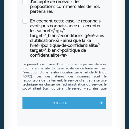
J'accepte de recevoir des
propositions commerciales de nos
partenaires
En cochant cette case, je reconnais
avoir pris connaissance et accepter
les <a href='/cgu/'
target='_blank'>conditions générales
d'utilisation</a> ainsi que la <a
href='/politique-de-confidentialite/'
target='_blank'>politique de
confidentialite</a>
Le présent formulaire d’inscription vous permet de vous
inscrire sur le site. La base légale de ce traitement est
l’exécution d’une relation contractuelle (article 6.1.b du
RGPD). Les destinataires des données sont le
responsable de traitement, le service client et le service
technique en charge de l’administration du service, le
sous-traitant Scalingo gérant le serveur web, ainsi que
toute personne légalement autorisée. Le formulaire
d’inscription est hébergé sur un serveur hébergé par
Scalingo, basé en France et offrant des
clauses de
PUBLIER
protection conformes au RGPD
. Les données collectées
sont conservées jusqu’à ce que l’Internaute en sollicite la
suppression, étant entendu que vous pouvez demander
la suppression de vos données et retirer votre
consentement à tout moment. Vous disposez également
d’un droit d’accès, de rectification ou de limitation du
traitement relatif à vos données à caractère personnel,