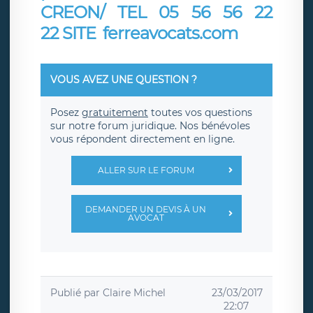
CREON/ TEL 05 56 56 22
22
SITE ferreavocats.com
VOUS AVEZ UNE QUESTION ?
Posez
gratuitement
toutes vos questions
sur notre forum juridique. Nos bénévoles
vous répondent directement en ligne.
ALLER SUR LE FORUM
DEMANDER UN DEVIS À UN
AVOCAT
Publié par
Claire Michel
23/03/2017
22:07