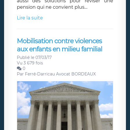
aussi des solutions pour réviser une
pension qui ne convient plus…
Lire la suite
Mobilisation contre violences
aux enfants en milieu familial
Publié le 07/03/17
Vu 3 679 fois
0
Par
Ferré-Darricau Avocat BORDEAUX