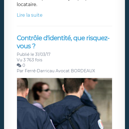
locataire.
Lire la suite
Contrôle d'identité, que risquez-
vous ?
Publié le 31/03/17
Vu 3 763 fois
0
Par
Ferré-Darricau Avocat BORDEAUX