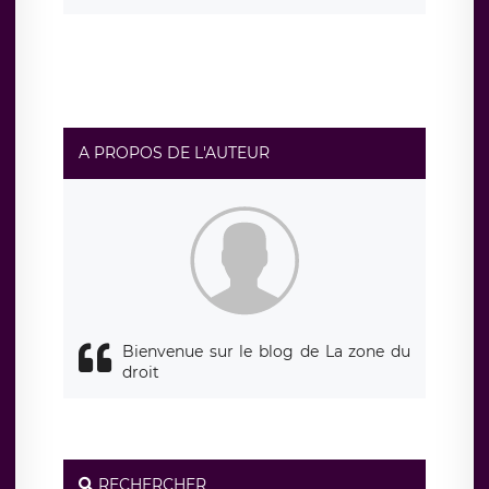
d’un droit d’accès, de rectification ou de limitation du
traitement relatif à vos données à caractère personnel,
ainsi que d’un droit à la portabilité de vos données. Vous
pouvez exercer ces droits auprès du délégué à la
protection des données de LÉGAVOX qui exerce au siège
social de LÉGAVOX et est joignable à l’adresse mail
suivante : donneespersonnelles@legavox.fr. Le
responsable de traitement est la société LÉGAVOX, sis 9
rue Léopold Sédar Senghor, joignable à l’adresse mail :
responsabledetraitement@legavox.fr. Vous avez
A PROPOS DE L'AUTEUR
également le droit d’introduire une réclamation auprès
d’une autorité de contrôle.
Bienvenue sur le blog de La zone du
droit
RECHERCHER