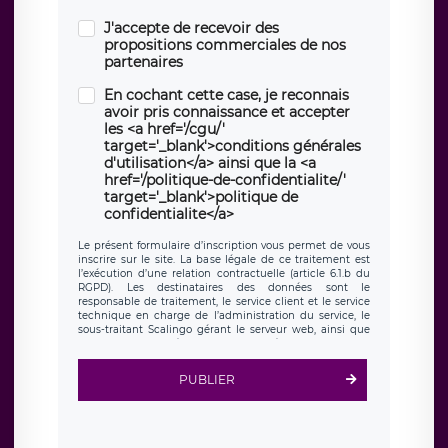
J'accepte de recevoir des
propositions commerciales de nos
partenaires
En cochant cette case, je reconnais
avoir pris connaissance et accepter
les <a href='/cgu/'
target='_blank'>conditions générales
d'utilisation</a> ainsi que la <a
href='/politique-de-confidentialite/'
target='_blank'>politique de
confidentialite</a>
Le présent formulaire d’inscription vous permet de vous
inscrire sur le site. La base légale de ce traitement est
l’exécution d’une relation contractuelle (article 6.1.b du
RGPD). Les destinataires des données sont le
responsable de traitement, le service client et le service
technique en charge de l’administration du service, le
sous-traitant Scalingo gérant le serveur web, ainsi que
toute personne légalement autorisée. Le formulaire
d’inscription est hébergé sur un serveur hébergé par
Scalingo, basé en France et offrant des
clauses de
PUBLIER
protection conformes au RGPD
. Les données collectées
sont conservées jusqu’à ce que l’Internaute en sollicite la
suppression, étant entendu que vous pouvez demander
la suppression de vos données et retirer votre
consentement à tout moment. Vous disposez également