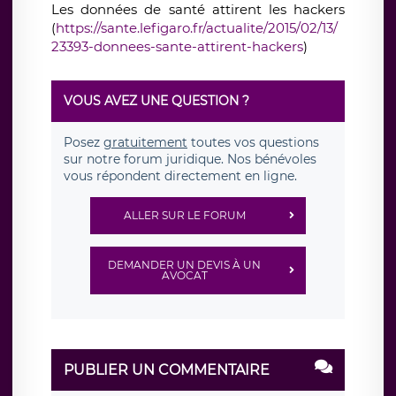
Les données de santé attirent les hackers
(
https://sante.lefigaro.fr/actualite/2015/02/13/
23393-donnees-sante-attirent-hackers
)
VOUS AVEZ UNE QUESTION ?
Posez
gratuitement
toutes vos questions
sur notre forum juridique. Nos bénévoles
vous répondent directement en ligne.
ALLER SUR LE FORUM
DEMANDER UN DEVIS À UN
AVOCAT
PUBLIER UN COMMENTAIRE