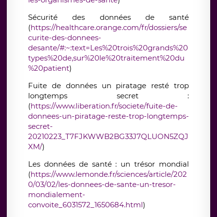
Sécurité des données de santé
(
https://healthcare.orange.com/fr/dossiers/se
curite-des-donnees-
desante/#:~:text=Les%20trois%20grands%20
types%20de,sur%20le%20traitement%20du
%20patient
)
Fuite de données un piratage resté trop
longtemps secret :
(
https://www.liberation.fr/societe/fuite-de-
donnees-un-piratage-reste-trop-longtemps-
secret-
20210223_T7FJKWWB2BG33J7QLUON5ZQJ
XM/
)
Les données de santé : un trésor mondial
(
https://www.lemonde.fr/sciences/article/202
0/03/02/les-donnees-de-sante-un-tresor-
mondialement-
convoite_6031572_1650684.html
)