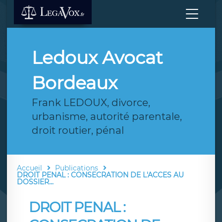
Ledoux Avocat
Bordeaux
Frank LEDOUX, divorce,
urbanisme, autorité parentale,
droit routier, pénal
Accueil
Publications
DROIT PENAL : CONSECRATION DE L'ACCES AU
DOSSIER...
DROIT PENAL :