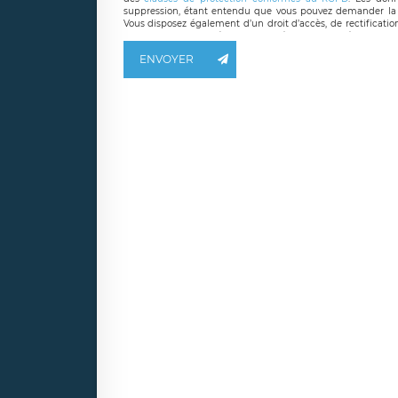
suppression, étant entendu que vous pouvez demander la 
Vous disposez également d’un droit d’accès, de rectificatio
ainsi que d’un droit à la portabilité de vos données. Vous
LÉGAVOX qui exerce au siège social de LÉGAVOX et est j
ENVOYER
responsable de traitement est la société LÉGAVOX
responsabledetraitement@legavox.fr. Vous avez également le 