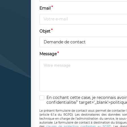
Email
Objet
Demande de contact
Message
En cochant cette case, je reconnais avoir
confidentialite/' target='_blank'>politiqu
Le présent formulaire de contact vous permet de contacter 
(article 6.1.a du RGPD). Les destinataires des données son
technique en charge de l’administration du service, le sous
autorisée. Le formulaire de contact à destination du blogue
des
clauses de protection conformes au RGPD
. Les donn