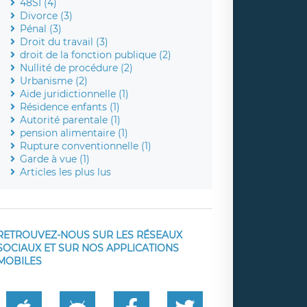
48SI (4)
Divorce (3)
Pénal (3)
Droit du travail (3)
droit de la fonction publique (2)
Nullité de procédure (2)
Urbanisme (2)
Aide juridictionnelle (1)
Résidence enfants (1)
Autorité parentale (1)
pension alimentaire (1)
Rupture conventionnelle (1)
Garde à vue (1)
Articles les plus lus
RETROUVEZ-NOUS SUR LES RÉSEAUX
SOCIAUX ET SUR NOS APPLICATIONS
MOBILES