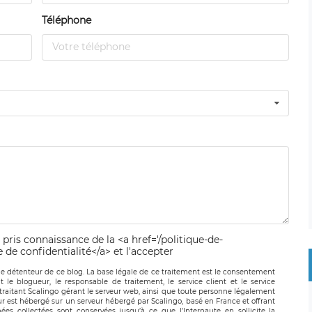
Téléphone
 pris connaissance de la <a href='/politique-de-
e de confidentialité</a> et l'accepter
le détenteur de ce blog. La base légale de ce traitement est le consentement
t le blogueur, le responsable de traitement, le service client et le service
-traitant Scalingo gérant le serveur web, ainsi que toute personne légalement
ur est hébergé sur un serveur hébergé par Scalingo, basé en France et offrant
ées collectées sont conservées jusqu’à ce que l’Internaute en sollicite la