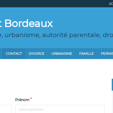
AD
t Bordeaux
urbanisme, autorité parentale, droi
CONTACT
DIVORCE
URBANISME
FAMILLE
PERMI
Prénom