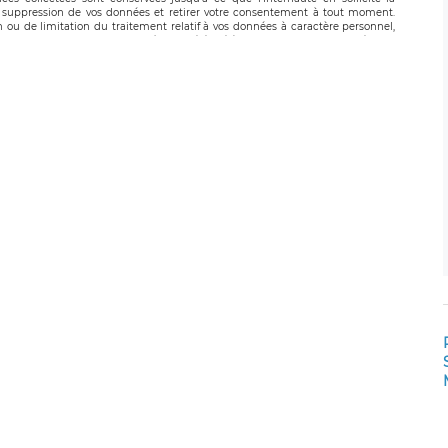
suppression de vos données et retirer votre consentement à tout moment.
n ou de limitation du traitement relatif à vos données à caractère personnel,
 pouvez exercer ces droits auprès du délégué à la protection des données de
oignable à l’adresse mail suivante : donneespersonnelles@legavox.fr. Le
, sis 9 rue Léopold Sédar Senghor, joignable à l’adresse mail :
droit d’introduire une réclamation auprès d’une autorité de contrôle.