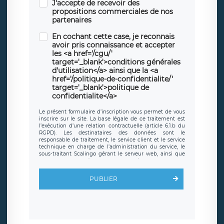
J'accepte de recevoir des
propositions commerciales de nos
partenaires
En cochant cette case, je reconnais
avoir pris connaissance et accepter
les <a href='/cgu/'
target='_blank'>conditions générales
d'utilisation</a> ainsi que la <a
href='/politique-de-confidentialite/'
target='_blank'>politique de
confidentialite</a>
Le présent formulaire d’inscription vous permet de vous
inscrire sur le site. La base légale de ce traitement est
l’exécution d’une relation contractuelle (article 6.1.b du
RGPD). Les destinataires des données sont le
responsable de traitement, le service client et le service
technique en charge de l’administration du service, le
sous-traitant Scalingo gérant le serveur web, ainsi que
toute personne légalement autorisée. Le formulaire
d’inscription est hébergé sur un serveur hébergé par
Scalingo, basé en France et offrant des
clauses de
PUBLIER
protection conformes au RGPD
. Les données collectées
sont conservées jusqu’à ce que l’Internaute en sollicite la
suppression, étant entendu que vous pouvez demander
la suppression de vos données et retirer votre
consentement à tout moment. Vous disposez également
d’un droit d’accès, de rectification ou de limitation du
traitement relatif à vos données à caractère personnel,