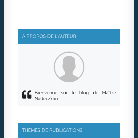
ainsi que d’un droit à la portabilité de vos données. Vous
pouvez exercer ces droits auprès du délégué à la
protection des données de LÉGAVOX qui exerce au siège
social de LÉGAVOX et est joignable à l’adresse mail
suivante : donneespersonnelles@legavox.fr. Le
responsable de traitement est la société LÉGAVOX, sis 9
rue Léopold Sédar Senghor, joignable à l’adresse mail :
responsabledetraitement@legavox.fr. Vous avez
A PROPOS DE L'AUTEUR
également le droit d’introduire une réclamation auprès
d’une autorité de contrôle.
Bienvenue sur le blog de Maître
Nadia Zrari
THÈMES DE PUBLICATIONS