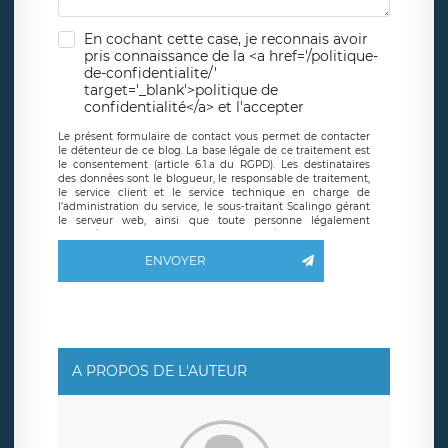
En cochant cette case, je reconnais avoir
pris connaissance de la <a href='/politique-
de-confidentialite/'
target='_blank'>politique de
confidentialité</a> et l'accepter
Le présent formulaire de contact vous permet de contacter
le détenteur de ce blog. La base légale de ce traitement est
le consentement (article 6.1.a du RGPD). Les destinataires
des données sont le blogueur, le responsable de traitement,
le service client et le service technique en charge de
l’administration du service, le sous-traitant Scalingo gérant
le serveur web, ainsi que toute personne légalement
autorisée. Le formulaire de contact à destination du
blogueur est hébergé sur un serveur hébergé par Scalingo,
ENVOYER
basé en France et offrant des
clauses de protection
conformes au RGPD
. Les données collectées sont conservées
jusqu’à ce que l’Internaute en sollicite la suppression, étant
entendu que vous pouvez demander la suppression de vos
données et retirer votre consentement à tout moment. Vous
disposez également d’un droit d’accès, de rectification ou de
limitation du traitement relatif à vos données à caractère
personnel, ainsi que d’un droit à la portabilité de vos
A PROPOS DE L'AUTEUR
données. Vous pouvez exercer ces droits auprès du délégué
à la protection des données de LÉGAVOX qui exerce au
siège social de LÉGAVOX et est joignable à l’adresse mail
suivante : donneespersonnelles@legavox.fr. Le responsable
de traitement est la société LÉGAVOX, sis 9 rue Léopold
Sédar Senghor, joignable à l’adresse mail :