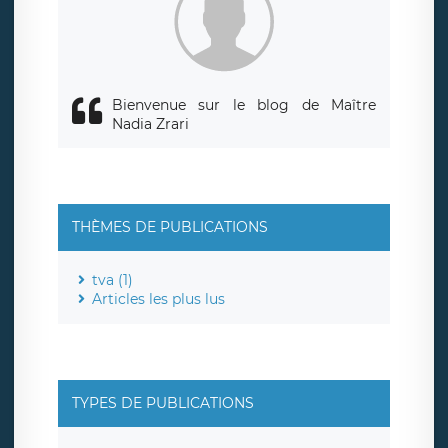
responsabledetraitement@legavox.fr. Vous avez également
le droit d’introduire une réclamation auprès d’une autorité
de contrôle.
Bienvenue sur le blog de Maître
Nadia Zrari
THÈMES DE PUBLICATIONS
tva (1)
Articles les plus lus
TYPES DE PUBLICATIONS