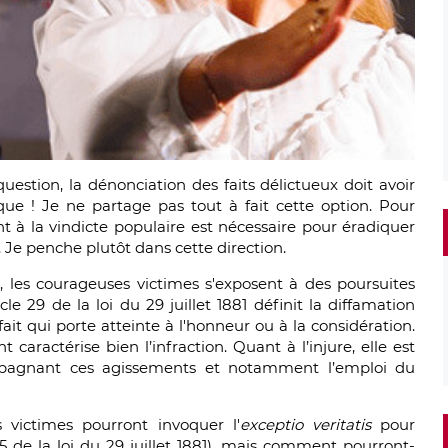
question, la dénonciation des faits délictueux doit avoir
ue ! Je ne partage pas tout à fait cette option. Pour
nt à la vindicte populaire est nécessaire pour éradiquer
e penche plutôt dans cette direction.
te, les courageuses victimes s'exposent à des poursuites
icle 29 de la loi du 29 juillet 1881 définit la diffamation
ait qui porte atteinte à l'honneur ou à la considération.
aractérise bien l’infraction. Quant à l’injure, elle est
agnant ces agissements et notamment l’emploi du
s victimes pourront invoquer l'
exceptio veritatis
pour
 de la loi du 29 juillet 1881), mais comment pourront-