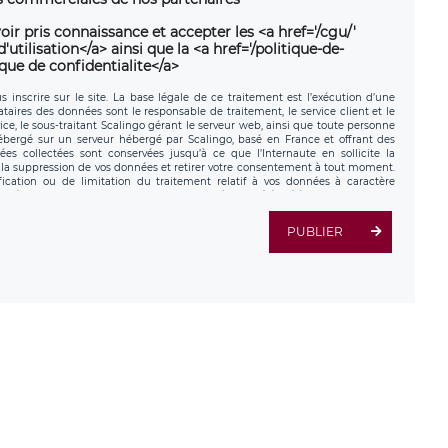
oir pris connaissance et accepter les <a href='/cgu/'
utilisation</a> ainsi que la <a href='/politique-de-
ique de confidentialite</a>
 inscrire sur le site. La base légale de ce traitement est l’exécution d’une
nataires des données sont le responsable de traitement, le service client et le
ce, le sous-traitant Scalingo gérant le serveur web, ainsi que toute personne
hébergé sur un serveur hébergé par Scalingo, basé en France et offrant des
ées collectées sont conservées jusqu’à ce que l’Internaute en sollicite la
a suppression de vos données et retirer votre consentement à tout moment.
fication ou de limitation du traitement relatif à vos données à caractère
données. Vous pouvez exercer ces droits auprès du délégué à la protection des
ial de LÉGAVOX et est joignable à l’adresse mail suivante :
tement est la société LÉGAVOX, sis 9 rue Léopold Sédar Senghor, joignable à
PUBLIER
us avez également le droit d’introduire une réclamation auprès d’une autorité