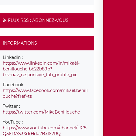
FLUX RSS : ABONNEZ-VOUS
INFORMATIONS
Linkedin :
https://www.linkedin.com/in/mikaël-
benillouche-bb22b89b?
trk=nav_responsive_tab_profile_pic
Facebook :
https://www.facebook.com/mikael.benill
ouche?fref=ts
Twitter :
https://twitter.com/MikaBenillouche
YouTube :
https://www.youtube.com/channel/UC8
Q56DAS3XdrHdo2Bx1S2RQ