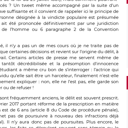
noncés ? Un tweet même accompagné par la suite d'un
suffisante et il convient de rappeler ici le principe de
ersonne désignée à la vindicte populaire est présumée
 ait été prononcée définitivement par une juridiction
its de l’homme ou 6 paragraphe 2 de la Convention
té, il n'y a pas un de mes cours où je ne traite pas de
que certaines décisions et revient sur l’origine du délit, à
ravail. Certains articles de presse me servent même de
tantôt décrédibilisée et la présomption d'innocence
udiant a même cru bon de s’interroger : l’actrice qui
du qu’elle sait être un harceleur, finalement n’est-elle
mement expliquer : non, elle ne l’est pas, elle garde son
r ou de refuser !
 sont fréquemment anciens, le délit est souvent prescrit.
évrier 2017 portant réforme de la prescription en matière
ts est de 6 ans (article 8 du Code de procédure pénale),
et pas de poursuivre à nouveau des infractions déjà
al). Il n'y aura donc pas de poursuites. Plus encore, le
ver, les faits se déroulent souvent sans témoin ou le