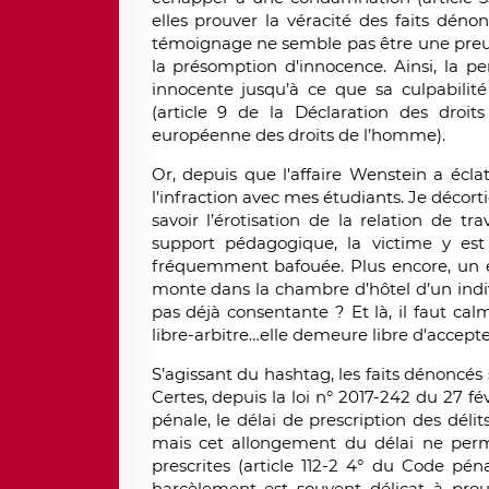
elles prouver la véracité des faits dé
témoignage ne semble pas être une preuve 
la présomption d'innocence. Ainsi, la p
innocente jusqu’à ce que sa culpabilité
(article 9 de la Déclaration des dro
européenne des droits de l’homme).
Or, depuis que l'affaire Wenstein a écla
l'infraction avec mes étudiants. Je décorti
savoir l’érotisation de la relation de t
support pédagogique, la victime y est 
fréquemment bafouée. Plus encore, un ét
monte dans la chambre d’hôtel d’un indivi
pas déjà consentante ? Et là, il faut cal
libre-arbitre…elle demeure libre d'accepte
S’agissant du hashtag, les faits dénoncés
Certes, depuis la loi n° 2017-242 du 27 f
pénale, le délai de prescription des déli
mais cet allongement du délai ne perm
prescrites (article 112-2 4° du Code pén
harcèlement est souvent délicat à prou