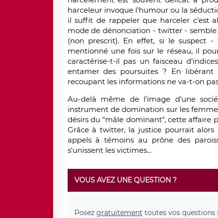
harceleur invoque l’humour ou la séducti
il suffit de rappeler que harceler c’est a
mode de dénonciation - twitter - sembl
(non prescrit). En effet, si le suspect
mentionné une fois sur le réseau, il pou
caractérise-t-il pas un faisceau d'indi
entamer des poursuites ? En libérant 
recoupant les informations ne va-t-on pas
Au-delà même de l'image d'une socié
instrument de domination sur les femmes 
désirs du "mâle dominant", cette affaire po
Grâce à twitter, la justice pourrait alor
appels à témoins au prône des paroisse
s'unissent les victimes...
VOUS AVEZ UNE QUESTION ?
Posez
gratuitement
toutes vos questions 