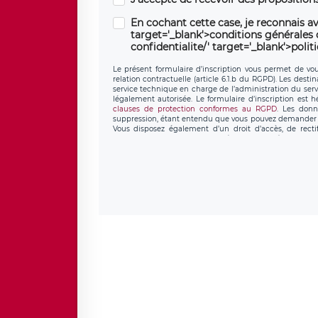
En cochant cette case, je reconnais av
target='_blank'>conditions générales d'
confidentialite/' target='_blank'>polit
Le présent formulaire d’inscription vous permet de vous
relation contractuelle (article 6.1.b du RGPD). Les desti
service technique en charge de l’administration du servi
légalement autorisée. Le formulaire d’inscription est 
clauses de protection conformes au RGPD
. Les donn
suppression, étant entendu que vous pouvez demander l
Vous disposez également d’un droit d’accès, de recti
personnel, ainsi que d’un droit à la portabilité de vos 
données de LÉGAVOX qui exerce au siège soc
donneespersonnelles@legavox.fr. Le responsable de trai
l’adresse mail : responsabledetraitement@legavox.fr. Vo
de contrôle.