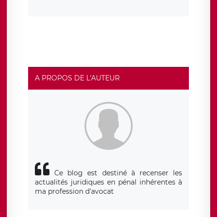
la suppression de vos données et retirer votre
consentement à tout moment. Vous disposez également
d’un droit d’accès, de rectification ou de limitation du
traitement relatif à vos données à caractère personnel,
ainsi que d’un droit à la portabilité de vos données. Vous
pouvez exercer ces droits auprès du délégué à la
protection des données de LÉGAVOX qui exerce au siège
social de LÉGAVOX et est joignable à l’adresse mail
suivante : donneespersonnelles@legavox.fr. Le
responsable de traitement est la société LÉGAVOX, sis 9
rue Léopold Sédar Senghor, joignable à l’adresse mail :
responsabledetraitement@legavox.fr. Vous avez
A PROPOS DE L'AUTEUR
également le droit d’introduire une réclamation auprès
d’une autorité de contrôle.
Ce blog est destiné à recenser les
actualités juridiques en pénal inhérentes à
ma profession d'avocat