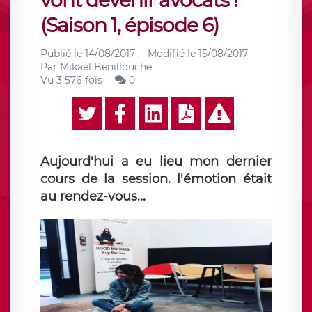
vont devenir avocats !
(Saison 1, épisode 6)
Publié le
14/08/2017
Modifié le
15/08/2017
Par
Mikaël Benillouche
Vu 3 576 fois
0
Aujourd'hui a eu lieu mon dernier
cours de la session. l'émotion était
au rendez-vous...