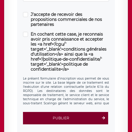
J'accepte de recevoir des
propositions commerciales de nos
partenaires
En cochant cette case, je reconnais
avoir pris connaissance et accepter
les <a href='/cgu/'
target='_blank'>conditions générales
d'utilisation</a> ainsi que la <a
href='/politique-de-confidentialite/'
target='_blank'>politique de
confidentialite</a>
Le présent formulaire d’inscription vous permet de vous
inscrire sur le site. La base légale de ce traitement est
l’exécution d’une relation contractuelle (article 6.1.b du
RGPD). Les destinataires des données sont le
responsable de traitement, le service client et le service
technique en charge de l’administration du service, le
sous-traitant Scalingo gérant le serveur web, ainsi que
toute personne légalement autorisée. Le formulaire
d’inscription est hébergé sur un serveur hébergé par
Scalingo, basé en France et offrant des
clauses de
PUBLIER
protection conformes au RGPD
. Les données collectées
sont conservées jusqu’à ce que l’Internaute en sollicite la
suppression, étant entendu que vous pouvez demander