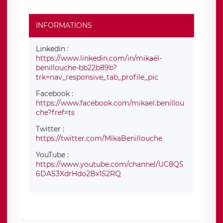
INFORMATIONS
Linkedin :
https://www.linkedin.com/in/mikaël-
benillouche-bb22b89b?
trk=nav_responsive_tab_profile_pic
Facebook :
https://www.facebook.com/mikael.benillou
che?fref=ts
Twitter :
https://twitter.com/MikaBenillouche
YouTube :
https://www.youtube.com/channel/UC8Q5
6DAS3XdrHdo2Bx1S2RQ