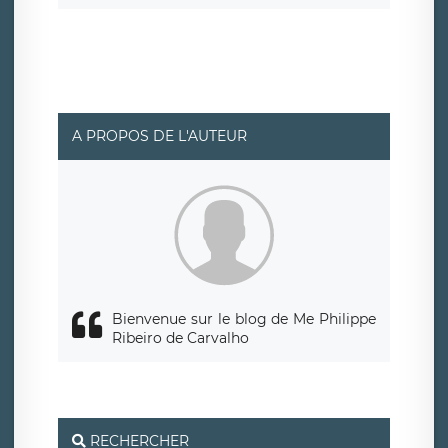
d’un droit d’accès, de rectification ou de limitation du
traitement relatif à vos données à caractère personnel,
ainsi que d’un droit à la portabilité de vos données. Vous
pouvez exercer ces droits auprès du délégué à la
protection des données de LÉGAVOX qui exerce au siège
social de LÉGAVOX et est joignable à l’adresse mail
suivante : donneespersonnelles@legavox.fr. Le
responsable de traitement est la société LÉGAVOX, sis 9
rue Léopold Sédar Senghor, joignable à l’adresse mail :
responsabledetraitement@legavox.fr. Vous avez
A PROPOS DE L'AUTEUR
également le droit d’introduire une réclamation auprès
d’une autorité de contrôle.
Bienvenue sur le blog de Me Philippe
Ribeiro de Carvalho
RECHERCHER