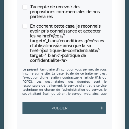
J'accepte de recevoir des
propositions commerciales de nos
partenaires
En cochant cette case, je reconnais
avoir pris connaissance et accepter
les <a href='/cgu/'
target='_blank'>conditions générales
d'utilisation</a> ainsi que la <a
href='/politique-de-confidentialite/'
target='_blank'>politique de
confidentialite</a>
Le présent formulaire d’inscription vous permet de vous
inscrire sur le site. La base légale de ce traitement est
l’exécution d’une relation contractuelle (article 6.1.b du
RGPD). Les destinataires des données sont le
responsable de traitement, le service client et le service
technique en charge de l’administration du service, le
sous-traitant Scalingo gérant le serveur web, ainsi que
toute personne légalement autorisée. Le formulaire
d’inscription est hébergé sur un serveur hébergé par
Scalingo, basé en France et offrant des
clauses de
PUBLIER
protection conformes au RGPD
. Les données collectées
sont conservées jusqu’à ce que l’Internaute en sollicite la
suppression, étant entendu que vous pouvez demander
la suppression de vos données et retirer votre
consentement à tout moment. Vous disposez également