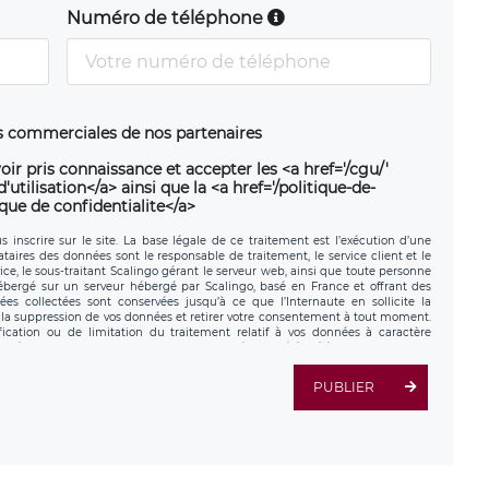
Numéro de téléphone
ns commerciales de nos partenaires
oir pris connaissance et accepter les <a href='/cgu/'
utilisation</a> ainsi que la <a href='/politique-de-
ique de confidentialite</a>
 inscrire sur le site. La base légale de ce traitement est l’exécution d’une
nataires des données sont le responsable de traitement, le service client et le
ce, le sous-traitant Scalingo gérant le serveur web, ainsi que toute personne
hébergé sur un serveur hébergé par Scalingo, basé en France et offrant des
ées collectées sont conservées jusqu’à ce que l’Internaute en sollicite la
a suppression de vos données et retirer votre consentement à tout moment.
fication ou de limitation du traitement relatif à vos données à caractère
données. Vous pouvez exercer ces droits auprès du délégué à la protection des
ial de LÉGAVOX et est joignable à l’adresse mail suivante :
tement est la société LÉGAVOX, sis 9 rue Léopold Sédar Senghor, joignable à
PUBLIER
us avez également le droit d’introduire une réclamation auprès d’une autorité