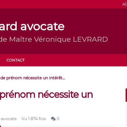
AD
ard avocate
 de Maître Véronique LEVRARD
CONTACT
e prénom nécessite un intérêt...
prénom nécessite un
 avocate
Vu 1 874 fois
0