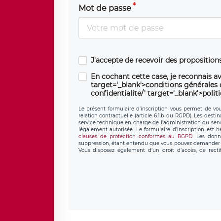
Mot de passe
J'accepte de recevoir des propositio
En cochant cette case, je reconnais av
target='_blank'>conditions générales d'
confidentialite/' target='_blank'>polit
Le présent formulaire d’inscription vous permet de vous
relation contractuelle (article 6.1.b du RGPD). Les desti
service technique en charge de l’administration du servi
légalement autorisée. Le formulaire d’inscription est 
clauses de protection conformes au RGPD
. Les donn
suppression, étant entendu que vous pouvez demander l
Vous disposez également d’un droit d’accès, de recti
personnel, ainsi que d’un droit à la portabilité de vos 
données de LÉGAVOX qui exerce au siège soc
donneespersonnelles@legavox.fr. Le responsable de trai
l’adresse mail : responsabledetraitement@legavox.fr. Vo
de contrôle.