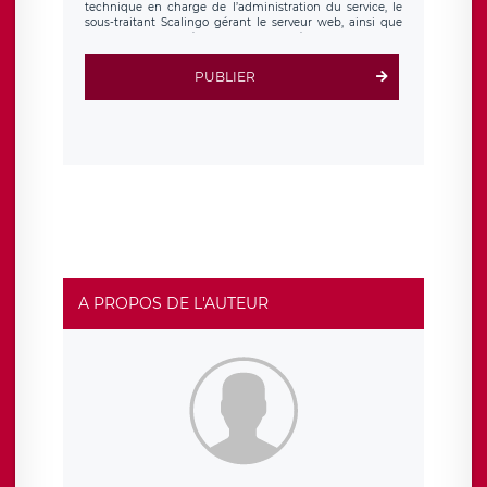
technique en charge de l’administration du service, le
sous-traitant Scalingo gérant le serveur web, ainsi que
toute personne légalement autorisée. Le formulaire
d’inscription est hébergé sur un serveur hébergé par
Scalingo, basé en France et offrant des
clauses de
PUBLIER
protection conformes au RGPD
. Les données collectées
sont conservées jusqu’à ce que l’Internaute en sollicite la
suppression, étant entendu que vous pouvez demander
la suppression de vos données et retirer votre
consentement à tout moment. Vous disposez également
d’un droit d’accès, de rectification ou de limitation du
traitement relatif à vos données à caractère personnel,
ainsi que d’un droit à la portabilité de vos données. Vous
pouvez exercer ces droits auprès du délégué à la
protection des données de LÉGAVOX qui exerce au siège
social de LÉGAVOX et est joignable à l’adresse mail
suivante : donneespersonnelles@legavox.fr. Le
responsable de traitement est la société LÉGAVOX, sis 9
rue Léopold Sédar Senghor, joignable à l’adresse mail :
responsabledetraitement@legavox.fr. Vous avez
A PROPOS DE L'AUTEUR
également le droit d’introduire une réclamation auprès
d’une autorité de contrôle.