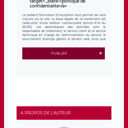
target='_blank'>politique de
confidentialite</a>
Le présent formulaire d’inscription vous permet de vous
inscrire sur le site. La base légale de ce traitement est
l’exécution d’une relation contractuelle (article 6.1.b du
RGPD). Les destinataires des données sont le
responsable de traitement, le service client et le service
technique en charge de l’administration du service, le
sous-traitant Scalingo gérant le serveur web, ainsi que
toute personne légalement autorisée. Le formulaire
d’inscription est hébergé sur un serveur hébergé par
Scalingo, basé en France et offrant des
clauses de
PUBLIER
protection conformes au RGPD
. Les données collectées
sont conservées jusqu’à ce que l’Internaute en sollicite la
suppression, étant entendu que vous pouvez demander
la suppression de vos données et retirer votre
consentement à tout moment. Vous disposez également
d’un droit d’accès, de rectification ou de limitation du
traitement relatif à vos données à caractère personnel,
ainsi que d’un droit à la portabilité de vos données. Vous
pouvez exercer ces droits auprès du délégué à la
protection des données de LÉGAVOX qui exerce au siège
social de LÉGAVOX et est joignable à l’adresse mail
suivante : donneespersonnelles@legavox.fr. Le
responsable de traitement est la société LÉGAVOX, sis 9
rue Léopold Sédar Senghor, joignable à l’adresse mail :
responsabledetraitement@legavox.fr. Vous avez
A PROPOS DE L'AUTEUR
également le droit d’introduire une réclamation auprès
d’une autorité de contrôle.