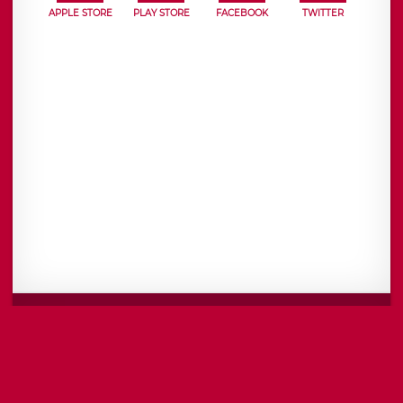
APPLE STORE
PLAY STORE
FACEBOOK
TWITTER
Mentions légales
CGU
Politique de confidentialité
Android
Iphone