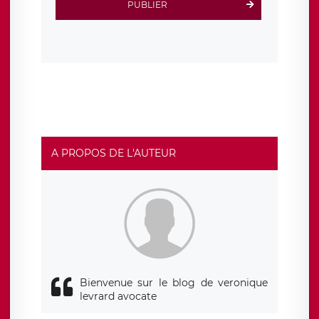
PUBLIER
protection conformes au RGPD
. Les données collectées
sont conservées jusqu’à ce que l’Internaute en sollicite la
suppression, étant entendu que vous pouvez demander
la suppression de vos données et retirer votre
consentement à tout moment. Vous disposez également
d’un droit d’accès, de rectification ou de limitation du
traitement relatif à vos données à caractère personnel,
ainsi que d’un droit à la portabilité de vos données. Vous
pouvez exercer ces droits auprès du délégué à la
protection des données de LÉGAVOX qui exerce au siège
social de LÉGAVOX et est joignable à l’adresse mail
suivante : donneespersonnelles@legavox.fr. Le
responsable de traitement est la société LÉGAVOX, sis 9
rue Léopold Sédar Senghor, joignable à l’adresse mail :
responsabledetraitement@legavox.fr. Vous avez
A PROPOS DE L'AUTEUR
également le droit d’introduire une réclamation auprès
d’une autorité de contrôle.
Bienvenue sur le blog de veronique
levrard avocate