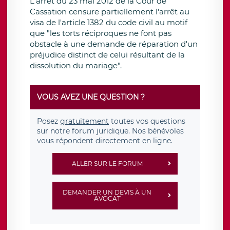
L'arret du 23 mai 2012 de la Cour de
Cassation censure partiellement l'arrêt au
visa de l'article 1382 du code civil au motif
que "les torts réciproques ne font pas
obstacle à une demande de réparation d'un
préjudice distinct de celui résultant de la
dissolution du mariage".
VOUS AVEZ UNE QUESTION ?
Posez
gratuitement
toutes vos questions
sur notre forum juridique. Nos bénévoles
vous répondent directement en ligne.
ALLER SUR LE FORUM
DEMANDER UN DEVIS À UN
AVOCAT