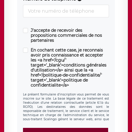
J'accepte de recevoir des
propositions commerciales de nos
partenaires
En cochant cette case, je reconnais
avoir pris connaissance et accepter
les <a href='/cgu/'
target='_blank'>conditions générales
d'utilisation</a> ainsi que la <a
href='/politique-de-confidentialite/'
target='_blank'>politique de
confidentialite</a>
Le présent formulaire d’inscription vous permet de vous
inscrire sur le site. La base légale de ce traitement est
l’exécution d’une relation contractuelle (article 6.1.b du
RGPD). Les destinataires des données sont le
responsable de traitement, le service client et le service
technique en charge de l’administration du service, le
sous-traitant Scalingo gérant le serveur web, ainsi que
toute personne légalement autorisée. Le formulaire
d’inscription est hébergé sur un serveur hébergé par
Scalingo, basé en France et offrant des
clauses de