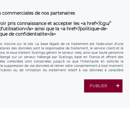
ns commerciales de nos partenaires
oir pris connaissance et accepter les <a href='/cgu/'
utilisation</a> ainsi que la <a href='/politique-de-
ique de confidentialite</a>
 inscrire sur le site. La base légale de ce traitement est l’exécution d’une
nataires des données sont le responsable de traitement, le service client et le
ce, le sous-traitant Scalingo gérant le serveur web, ainsi que toute personne
hébergé sur un serveur hébergé par Scalingo, basé en France et offrant des
ées collectées sont conservées jusqu’à ce que l’Internaute en sollicite la
a suppression de vos données et retirer votre consentement à tout moment.
fication ou de limitation du traitement relatif à vos données à caractère
données. Vous pouvez exercer ces droits auprès du délégué à la protection des
ial de LÉGAVOX et est joignable à l’adresse mail suivante :
tement est la société LÉGAVOX, sis 9 rue Léopold Sédar Senghor, joignable à
PUBLIER
us avez également le droit d’introduire une réclamation auprès d’une autorité