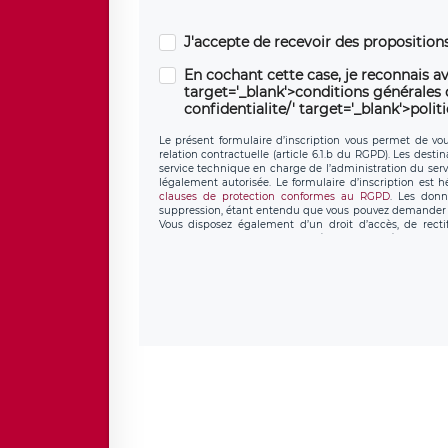
J'accepte de recevoir des propositio
En cochant cette case, je reconnais av
target='_blank'>conditions générales d'
confidentialite/' target='_blank'>polit
Le présent formulaire d’inscription vous permet de vous
relation contractuelle (article 6.1.b du RGPD). Les desti
service technique en charge de l’administration du servi
légalement autorisée. Le formulaire d’inscription est 
clauses de protection conformes au RGPD
. Les donn
suppression, étant entendu que vous pouvez demander l
Vous disposez également d’un droit d’accès, de recti
personnel, ainsi que d’un droit à la portabilité de vos 
données de LÉGAVOX qui exerce au siège soc
donneespersonnelles@legavox.fr. Le responsable de trai
l’adresse mail : responsabledetraitement@legavox.fr. Vo
de contrôle.