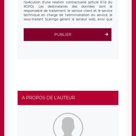
l’exécution d’une relation contractuelle (article 6.1.b du
RGPD). Les destinataires des données sont le
responsable de traitement, le service client et le service
technique en charge de l’administration du service, le
sous-traitant Scalingo gérant le serveur web, ainsi que
toute personne légalement autorisée. Le formulaire
d’inscription est hébergé sur un serveur hébergé par
Scalingo, basé en France et offrant des
clauses de
PUBLIER
protection conformes au RGPD
. Les données collectées
sont conservées jusqu’à ce que l’Internaute en sollicite la
suppression, étant entendu que vous pouvez demander
la suppression de vos données et retirer votre
consentement à tout moment. Vous disposez également
d’un droit d’accès, de rectification ou de limitation du
traitement relatif à vos données à caractère personnel,
ainsi que d’un droit à la portabilité de vos données. Vous
pouvez exercer ces droits auprès du délégué à la
protection des données de LÉGAVOX qui exerce au siège
social de LÉGAVOX et est joignable à l’adresse mail
suivante : donneespersonnelles@legavox.fr. Le
responsable de traitement est la société LÉGAVOX, sis 9
rue Léopold Sédar Senghor, joignable à l’adresse mail :
responsabledetraitement@legavox.fr. Vous avez
A PROPOS DE L'AUTEUR
également le droit d’introduire une réclamation auprès
d’une autorité de contrôle.