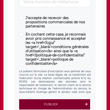
J'accepte de recevoir des
propositions commerciales de nos
partenaires
En cochant cette case, je reconnais
avoir pris connaissance et accepter
les <a href='/cgu/'
target='_blank'>conditions générales
d'utilisation</a> ainsi que la <a
href='/politique-de-confidentialite/'
target='_blank'>politique de
confidentialite</a>
Le présent formulaire d’inscription vous permet de vous
inscrire sur le site. La base légale de ce traitement est
l’exécution d’une relation contractuelle (article 6.1.b du
RGPD). Les destinataires des données sont le
responsable de traitement, le service client et le service
technique en charge de l’administration du service, le
sous-traitant Scalingo gérant le serveur web, ainsi que
toute personne légalement autorisée. Le formulaire
d’inscription est hébergé sur un serveur hébergé par
Scalingo, basé en France et offrant des
clauses de
PUBLIER
protection conformes au RGPD
. Les données collectées
sont conservées jusqu’à ce que l’Internaute en sollicite la