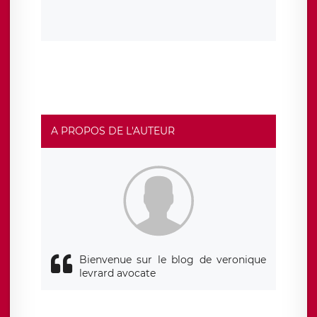
suppression, étant entendu que vous pouvez demander
la suppression de vos données et retirer votre
consentement à tout moment. Vous disposez également
d’un droit d’accès, de rectification ou de limitation du
traitement relatif à vos données à caractère personnel,
ainsi que d’un droit à la portabilité de vos données. Vous
pouvez exercer ces droits auprès du délégué à la
protection des données de LÉGAVOX qui exerce au siège
social de LÉGAVOX et est joignable à l’adresse mail
suivante : donneespersonnelles@legavox.fr. Le
responsable de traitement est la société LÉGAVOX, sis 9
rue Léopold Sédar Senghor, joignable à l’adresse mail :
responsabledetraitement@legavox.fr. Vous avez
A PROPOS DE L'AUTEUR
également le droit d’introduire une réclamation auprès
d’une autorité de contrôle.
Bienvenue sur le blog de veronique
levrard avocate