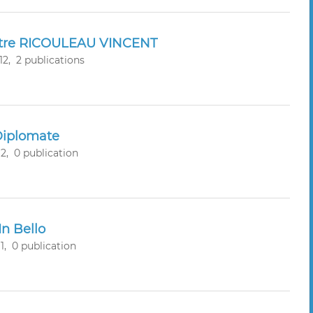
itre RICOULEAU VINCENT
12,
2 publications
Diplomate
2,
0 publication
In Bello
1,
0 publication