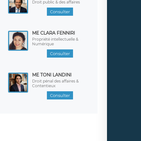
Droit public & des affaires
Consulter
ME CLARA FENNIRI
Propriété intellectuelle &
Numérique
Consulter
ME TONI LANDINI
Droit pénal des affaires &
Contentieux
Consulter