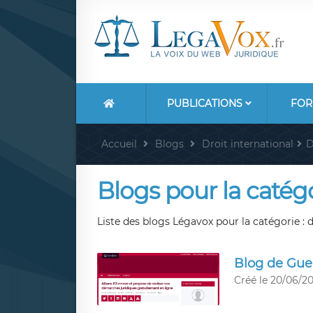
PUBLICATIONS
FOR
Accueil
Blogs
Droit international
D
Blogs pour la catégor
Liste des blogs Légavox pour la catégorie : d
Blog de Gue
Créé le 20/06/20