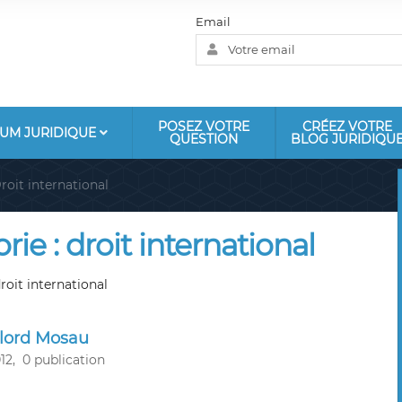
Email
POSEZ VOTRE
CRÉEZ VOTRE
UM JURIDIQUE
QUESTION
BLOG JURIDIQU
roit international
ie : droit international
roit international
lord Mosau
12,
0 publication