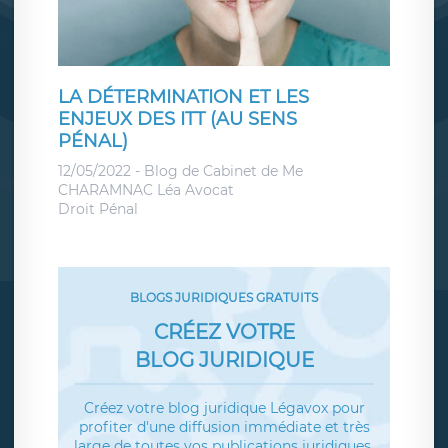
LA DÉTERMINATION ET LES
ENJEUX DES ITT (AU SENS
PÉNAL)
12/05/2022 - Blog de
Cabinet de Me
CHARAMNAC Léa Avocat
Droit Pénal
BLOGS JURIDIQUES GRATUITS
CRÉEZ VOTRE
BLOG JURIDIQUE
Créez votre blog juridique Légavox pour
profiter d'une diffusion immédiate et très
large de toutes vos publications juridiques.