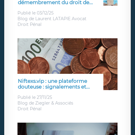
démembrement du droit de...
Publié le 03/12/25
Blog de
Laurent LATAPIE Avocat
Droit Pénal
Niftexs.vip : une plateforme
douteuse : signalements et...
Publié le 27/11/25
Blog de
Ziegler & Associés
Droit Pénal