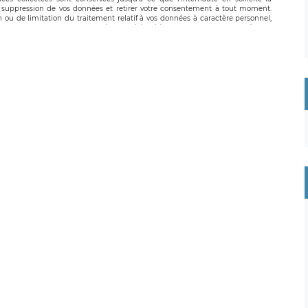
suppression de vos données et retirer votre consentement à tout moment.
n ou de limitation du traitement relatif à vos données à caractère personnel,
 pouvez exercer ces droits auprès du délégué à la protection des données de
oignable à l’adresse mail suivante : donneespersonnelles@legavox.fr. Le
, sis 9 rue Léopold Sédar Senghor, joignable à l’adresse mail :
droit d’introduire une réclamation auprès d’une autorité de contrôle.