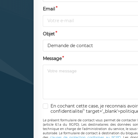
Email
Objet
Demande de contact
Message
En cochant cette case, je reconnais avoir
confidentialite/' target='_blank'>politiqu
Le présent formulaire de contact vous permet de contacter 
(article 6.1.a du RGPD). Les destinataires des données son
technique en charge de l’administration du service, le sous
autorisée. Le formulaire de contact à destination du blogue
des
clauses de protection conformes au RGPD
. Les donn