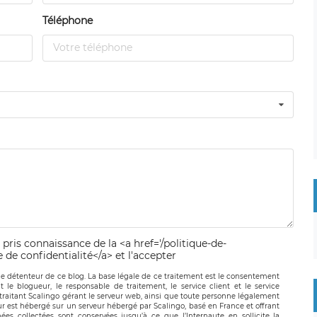
Téléphone
 pris connaissance de la <a href='/politique-de-
e de confidentialité</a> et l'accepter
le détenteur de ce blog. La base légale de ce traitement est le consentement
t le blogueur, le responsable de traitement, le service client et le service
-traitant Scalingo gérant le serveur web, ainsi que toute personne légalement
ur est hébergé sur un serveur hébergé par Scalingo, basé en France et offrant
ées collectées sont conservées jusqu’à ce que l’Internaute en sollicite la