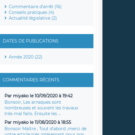
Commentaire d'arrêt (16)
Conseils pratiques (4)
Actualité législative (2)
DATES DE PUBLICATIONS
Année 2020 (22)
COMMENTAIRES RÉCENTS
Par miyako le 10/09/2020 à 19:42
Bonsoir, Les arnaques sont
nombreuses et souvent les travaux
très mal faits. Ensuite les ...
Par miyako le 11/08/2020 à 18:55
Bonsoir Maître , Tout d'abord ,merci de
votre article très intéressant pour nos