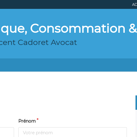
AD
nque, Consommation &
ncent Cadoret Avocat
Prénom