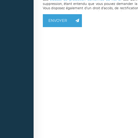
suppression, étant entendu que vous pouvez demander la 
Vous disposez également d’un droit d’accès, de rectificatio
ainsi que d’un droit à la portabilité de vos données. Vous
LÉGAVOX qui exerce au siège social de LÉGAVOX et est j
ENVOYER
responsable de traitement est la société LÉGAVOX
responsabledetraitement@legavox.fr. Vous avez également le 