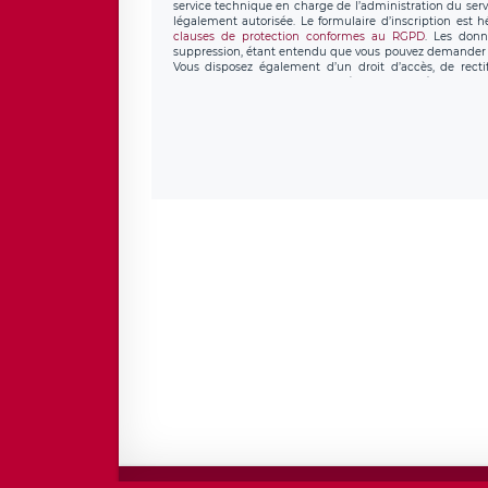
service technique en charge de l’administration du servi
légalement autorisée. Le formulaire d’inscription est 
clauses de protection conformes au RGPD
. Les donn
suppression, étant entendu que vous pouvez demander l
Vous disposez également d’un droit d’accès, de recti
personnel, ainsi que d’un droit à la portabilité de vos 
données de LÉGAVOX qui exerce au siège soc
donneespersonnelles@legavox.fr. Le responsable de trai
l’adresse mail : responsabledetraitement@legavox.fr. Vo
de contrôle.