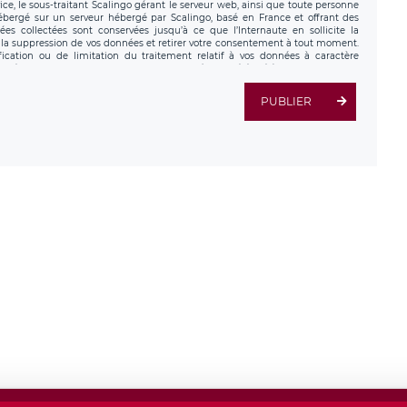
ce, le sous-traitant Scalingo gérant le serveur web, ainsi que toute personne
hébergé sur un serveur hébergé par Scalingo, basé en France et offrant des
ées collectées sont conservées jusqu’à ce que l’Internaute en sollicite la
a suppression de vos données et retirer votre consentement à tout moment.
fication ou de limitation du traitement relatif à vos données à caractère
données. Vous pouvez exercer ces droits auprès du délégué à la protection des
ial de LÉGAVOX et est joignable à l’adresse mail suivante :
tement est la société LÉGAVOX, sis 9 rue Léopold Sédar Senghor, joignable à
PUBLIER
us avez également le droit d’introduire une réclamation auprès d’une autorité