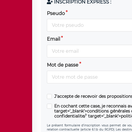
INSCRIPTION EXPRESS :
Pseudo
Email
Mot de passe
J'accepte de recevoir des propositio
En cochant cette case, je reconnais av
target='_blank'>conditions générales d'
confidentialite/' target='_blank'>polit
Le présent formulaire d’inscription vous permet de vous
relation contractuelle (article 6.1.b du RGPD). Les desti