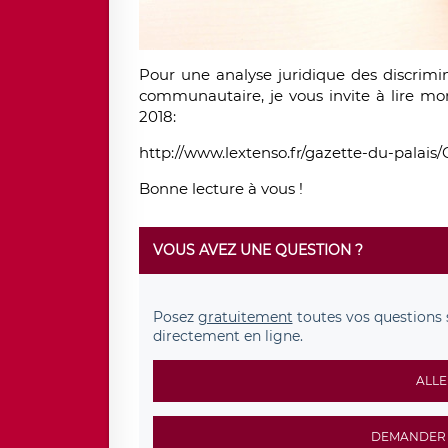
Pour une analyse juridique des discrimin
communautaire, je vous invite à lire mon
2018:
http://www.lextenso.fr/gazette-du-palais/
Bonne lecture à vous !
VOUS AVEZ UNE QUESTION ?
Posez
gratuitement
toutes vos questions 
directement en ligne.
ALLE
DEMANDER 