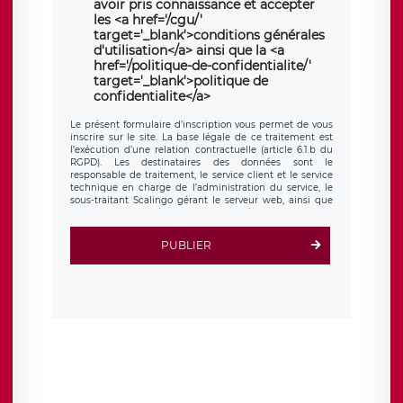
avoir pris connaissance et accepter
les <a href='/cgu/'
target='_blank'>conditions générales
d'utilisation</a> ainsi que la <a
href='/politique-de-confidentialite/'
target='_blank'>politique de
confidentialite</a>
Le présent formulaire d’inscription vous permet de vous
inscrire sur le site. La base légale de ce traitement est
l’exécution d’une relation contractuelle (article 6.1.b du
RGPD). Les destinataires des données sont le
responsable de traitement, le service client et le service
technique en charge de l’administration du service, le
sous-traitant Scalingo gérant le serveur web, ainsi que
toute personne légalement autorisée. Le formulaire
d’inscription est hébergé sur un serveur hébergé par
Scalingo, basé en France et offrant des
clauses de
PUBLIER
protection conformes au RGPD
. Les données collectées
sont conservées jusqu’à ce que l’Internaute en sollicite la
suppression, étant entendu que vous pouvez demander
la suppression de vos données et retirer votre
consentement à tout moment. Vous disposez également
d’un droit d’accès, de rectification ou de limitation du
traitement relatif à vos données à caractère personnel,
ainsi que d’un droit à la portabilité de vos données. Vous
pouvez exercer ces droits auprès du délégué à la
protection des données de LÉGAVOX qui exerce au siège
social de LÉGAVOX et est joignable à l’adresse mail
suivante : donneespersonnelles@legavox.fr. Le
responsable de traitement est la société LÉGAVOX, sis 9