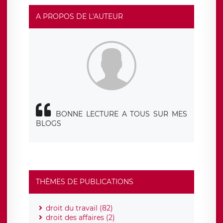
rue Léopold Sédar Senghor, joignable à l’adresse mail :
responsabledetraitement@legavox.fr. Vous avez
A PROPOS DE L'AUTEUR
également le droit d’introduire une réclamation auprès
d’une autorité de contrôle.
BONNE LECTURE A TOUS SUR MES
BLOGS
THÈMES DE PUBLICATIONS
droit du travail (82)
droit des affaires (2)