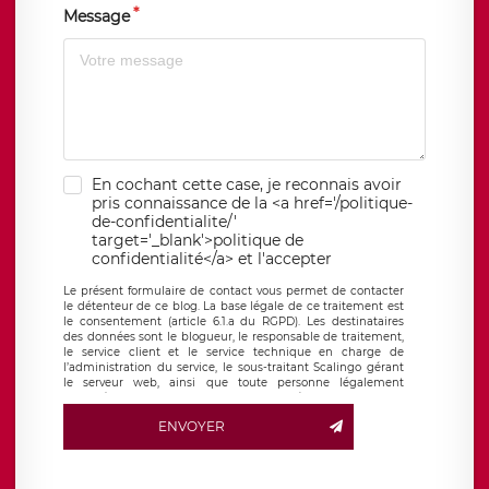
Message
En cochant cette case, je reconnais avoir
pris connaissance de la <a href='/politique-
de-confidentialite/'
target='_blank'>politique de
confidentialité</a> et l'accepter
Le présent formulaire de contact vous permet de contacter
le détenteur de ce blog. La base légale de ce traitement est
le consentement (article 6.1.a du RGPD). Les destinataires
des données sont le blogueur, le responsable de traitement,
le service client et le service technique en charge de
l’administration du service, le sous-traitant Scalingo gérant
le serveur web, ainsi que toute personne légalement
autorisée. Le formulaire de contact à destination du
blogueur est hébergé sur un serveur hébergé par Scalingo,
ENVOYER
basé en France et offrant des
clauses de protection
conformes au RGPD
. Les données collectées sont conservées
jusqu’à ce que l’Internaute en sollicite la suppression, étant
entendu que vous pouvez demander la suppression de vos