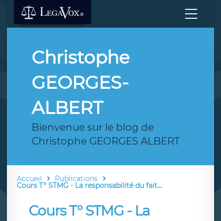
Christophe
GEORGES-
ALBERT
Bienvenue sur le blog de
Christophe GEORGES ALBERT
Accueil
Publications
Cours T° STMG - La responsabilité du fait...
Cours T° STMG - La