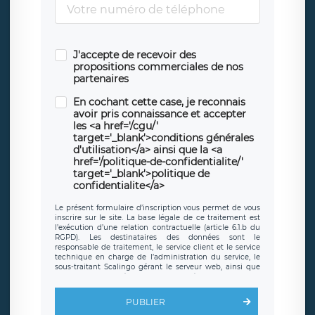
J'accepte de recevoir des
propositions commerciales de nos
partenaires
En cochant cette case, je reconnais
avoir pris connaissance et accepter
les <a href='/cgu/'
target='_blank'>conditions générales
d'utilisation</a> ainsi que la <a
href='/politique-de-confidentialite/'
target='_blank'>politique de
confidentialite</a>
Le présent formulaire d’inscription vous permet de vous
inscrire sur le site. La base légale de ce traitement est
l’exécution d’une relation contractuelle (article 6.1.b du
RGPD). Les destinataires des données sont le
responsable de traitement, le service client et le service
technique en charge de l’administration du service, le
sous-traitant Scalingo gérant le serveur web, ainsi que
toute personne légalement autorisée. Le formulaire
d’inscription est hébergé sur un serveur hébergé par
Scalingo, basé en France et offrant des
clauses de
PUBLIER
protection conformes au RGPD
. Les données collectées