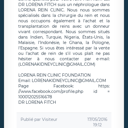
DR LORENA FITCH suis un néphrologue dans
LORENA REIN CLINIC. Nous nous sommes
spécialisés dans la chirurgie du rein et nous
nous occupons également à l'achat et la
transplantation de reins avec un donneur
vivant correspondant. Nous sommes situés
dans Indien, Turquie, Nigeria, États-Unis, la
Malaisie, l'Indonésie, le Ghana, la Pologne,
l'Espagne. Si vous êtes intéressé par la vente
ou l'achat de rein de s'il vous plaît ne pas
hésiter à nous contacter par e-mail:
(LORENAKIDNEYCLINIC@GMAIL.COM)
LORENA REIN CLINIC FOUNDATION
Email: LORENAKIDNEYCLINIC@GMAIL.COM
Page Facebook: https:
//www.facebook.com/profile.php id =
100012025516678
DR LORENA FITCH
Publié par
Visiteur
17/05/2016
19:12