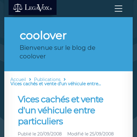
coolover
Bienvenue sur le blog de
coolover
Accueil
Publications
Vices cachés et vente d'un véhicule entre...
Vices cachés et vente
d'un véhicule entre
particuliers
Publié le
20/09/2008
Modifié le
25/09/2008