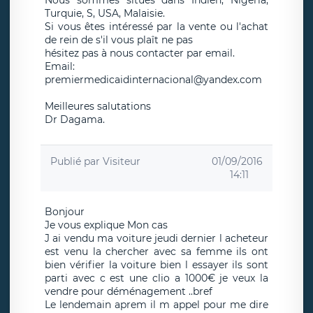
Nous sommes situés dans Indien, Nigeria,
Turquie, S, USA, Malaisie.
Si vous êtes intéressé par la vente ou l'achat
de rein de s'il vous plaît ne pas
hésitez pas à nous contacter par email.
Email:
premiermedicaidinternacional@yandex.com
Meilleures salutations
Dr Dagama.
Publié par
Visiteur
01/09/2016
14:11
Bonjour
Je vous explique Mon cas
J ai vendu ma voiture jeudi dernier l acheteur
est venu la chercher avec sa femme ils ont
bien vérifier la voiture bien l essayer ils sont
parti avec c est une clio a 1000€ je veux la
vendre pour déménagement ..bref
Le lendemain aprem il m appel pour me dire