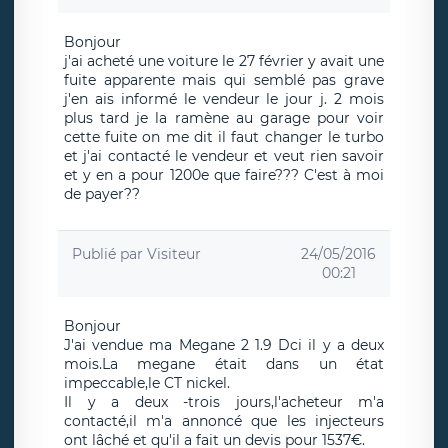
Bonjour
j'ai acheté une voiture le 27 février y avait une
fuite apparente mais qui semblé pas grave
j'en ais informé le vendeur le jour j. 2 mois
plus tard je la ramène au garage pour voir
cette fuite on me dit il faut changer le turbo
et j'ai contacté le vendeur et veut rien savoir
et y en a pour 1200e que faire??? C'est à moi
de payer??
Publié par
Visiteur
24/05/2016
00:21
Bonjour
J'ai vendue ma Megane 2 1.9 Dci il y a deux
mois.La megane était dans un état
impeccable,le CT nickel.
Il y a deux -trois jours,l'acheteur m'a
contacté,il m'a annoncé que les injecteurs
ont lâché et qu'il a fait un devis pour 1537€.