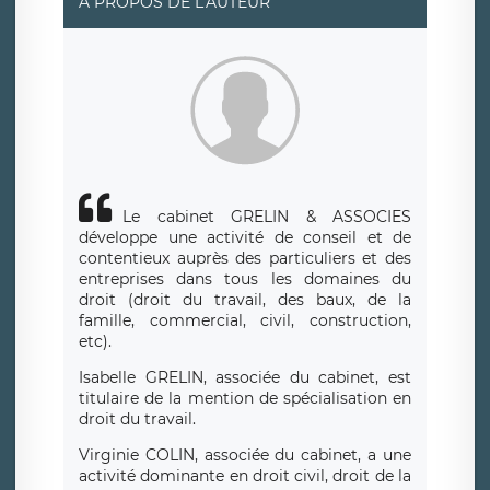
A PROPOS DE L'AUTEUR
données. Vous pouvez exercer ces droits auprès du délégué
à la protection des données de LÉGAVOX qui exerce au
siège social de LÉGAVOX et est joignable à l’adresse mail
suivante : donneespersonnelles@legavox.fr. Le responsable
de traitement est la société LÉGAVOX, sis 9 rue Léopold
Sédar Senghor, joignable à l’adresse mail :
responsabledetraitement@legavox.fr. Vous avez également
le droit d’introduire une réclamation auprès d’une autorité
de contrôle.
Le cabinet GRELIN & ASSOCIES
développe une activité de conseil et de
contentieux auprès des particuliers et des
entreprises dans tous les domaines du
droit (droit du travail, des baux, de la
famille, commercial, civil, construction,
etc).
Isabelle GRELIN, associée du cabinet, est
titulaire de la mention de spécialisation en
droit du travail.
Virginie COLIN, associée du cabinet, a une
activité dominante en droit civil, droit de la