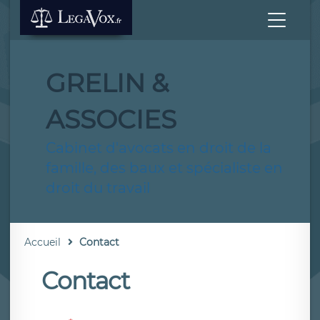
GRELIN &
ASSOCIES
Cabinet d'avocats en droit de la
famille, des baux et spécialiste en
droit du travail
Accueil
Contact
Contact