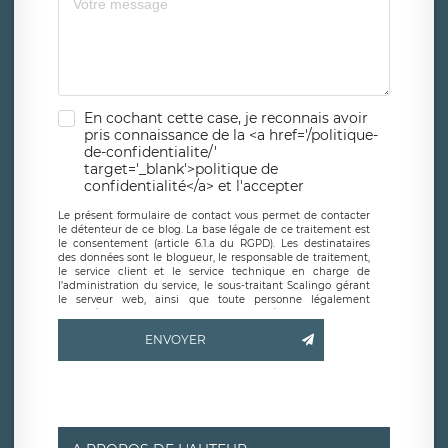
En cochant cette case, je reconnais avoir
pris connaissance de la <a href='/politique-
de-confidentialite/'
target='_blank'>politique de
confidentialité</a> et l'accepter
Le présent formulaire de contact vous permet de contacter
le détenteur de ce blog. La base légale de ce traitement est
le consentement (article 6.1.a du RGPD). Les destinataires
des données sont le blogueur, le responsable de traitement,
le service client et le service technique en charge de
l’administration du service, le sous-traitant Scalingo gérant
le serveur web, ainsi que toute personne légalement
autorisée. Le formulaire de contact à destination du
blogueur est hébergé sur un serveur hébergé par Scalingo,
ENVOYER
basé en France et offrant des
clauses de protection
conformes au RGPD
. Les données collectées sont conservées
jusqu’à ce que l’Internaute en sollicite la suppression, étant
entendu que vous pouvez demander la suppression de vos
données et retirer votre consentement à tout moment. Vous
disposez également d’un droit d’accès, de rectification ou de
limitation du traitement relatif à vos données à caractère
personnel, ainsi que d’un droit à la portabilité de vos