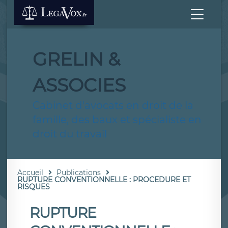
GRELIN &
ASSOCIES
Cabinet d'avocats en droit de la
famille, des baux et spécialiste en
droit du travail
Accueil
Publications
RUPTURE CONVENTIONNELLE : PROCEDURE ET
RISQUES
RUPTURE