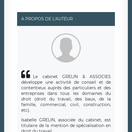
social de LÉGAVOX et est joignable à l’adresse mail
suivante : donneespersonnelles@legavox.fr. Le
responsable de traitement est la société LÉGAVOX, sis 9
rue Léopold Sédar Senghor, joignable à l’adresse mail :
responsabledetraitement@legavox.fr. Vous avez
A PROPOS DE L'AUTEUR
également le droit d’introduire une réclamation auprès
d’une autorité de contrôle.
Le cabinet GRELIN & ASSOCIES
développe une activité de conseil et de
contentieux auprès des particuliers et des
entreprises dans tous les domaines du
droit (droit du travail, des baux, de la
famille, commercial, civil, construction,
etc).
Isabelle GRELIN, associée du cabinet, est
titulaire de la mention de spécialisation en
droit du travail.