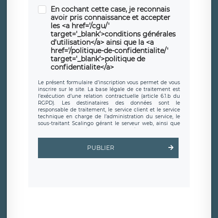
En cochant cette case, je reconnais
avoir pris connaissance et accepter
les <a href='/cgu/'
target='_blank'>conditions générales
d'utilisation</a> ainsi que la <a
href='/politique-de-confidentialite/'
target='_blank'>politique de
confidentialite</a>
Le présent formulaire d’inscription vous permet de vous
inscrire sur le site. La base légale de ce traitement est
l’exécution d’une relation contractuelle (article 6.1.b du
RGPD). Les destinataires des données sont le
responsable de traitement, le service client et le service
technique en charge de l’administration du service, le
sous-traitant Scalingo gérant le serveur web, ainsi que
toute personne légalement autorisée. Le formulaire
d’inscription est hébergé sur un serveur hébergé par
Scalingo, basé en France et offrant des
clauses de
PUBLIER
protection conformes au RGPD
. Les données collectées
sont conservées jusqu’à ce que l’Internaute en sollicite la
suppression, étant entendu que vous pouvez demander
la suppression de vos données et retirer votre
consentement à tout moment. Vous disposez également
d’un droit d’accès, de rectification ou de limitation du
traitement relatif à vos données à caractère personnel,
ainsi que d’un droit à la portabilité de vos données. Vous
pouvez exercer ces droits auprès du délégué à la
protection des données de LÉGAVOX qui exerce au siège