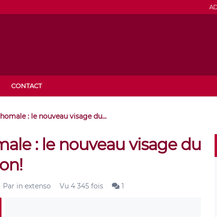
AD
CONTACT
homale : le nouveau visage du...
ale : le nouveau visage du
ion!
Par
in extenso
Vu 4 345 fois
1