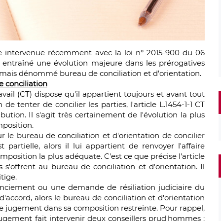
 intervenue récemment avec la loi n° 2015-900 du 06
 entraîné une évolution majeure dans les prérogatives
rmais dénommé bureau de conciliation et d'orientation.
e conciliation
avail (CT) dispose qu'il appartient toujours et avant tout
de tenter de concilier les parties, l'article L.1454-1-1 CT
bution. Il s'agit très certainement de l'évolution la plus
mposition.
ur le bureau de conciliation et d'orientation de concilier
t partielle, alors il lui appartient de renvoyer l'affaire
osition la plus adéquate. C'est ce que précise l'article
s s'offrent au bureau de conciliation et d'orientation. Il
tige.
licenciement ou une demande de résiliation judiciaire du
d'accord, alors le bureau de conciliation et d'orientation
de jugement dans sa composition restreinte. Pour rappel,
ugement fait intervenir deux conseillers prud'hommes :