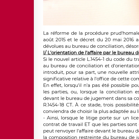
La réforme de la procédure prud'homale
août 2015 et le décret du 20 mai 2016 a
dévolues au bureau de conciliation, déso
I/ L'orientation de l'affaire par le bureau d
Si le nouvel article L.1454-1 du code du tr
au bureau de conciliation et d'orientation 
introduit, pour sa part, une nouvelle attri
significative relative à l'office de cette co
En effet, lorsqu'il n'a pas été possible po
les parties, ou, lorsque la conciliation es
devant le bureau de jugement dans sa comp
R.1454-18 CT. À ce stade, trois possibilité
conviendra de choisir la plus adaptée au li
- Ainsi, lorsque le litige porte sur un 
contrat de travail ET que les parties sont 
peut renvoyer l'affaire devant le bureau 
la composition restreinte du bureau de j