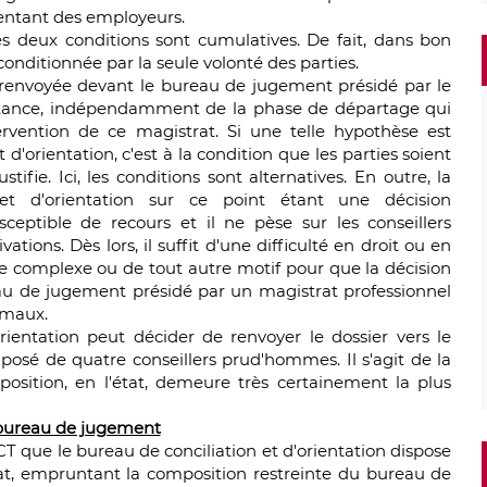
sentant des employeurs.
es deux conditions sont cumulatives. De fait, dans bon
onditionnée par la seule volonté des parties.
e renvoyée devant le bureau de jugement présidé par le
stance, indépendamment de la phase de départage qui
tervention de ce magistrat. Si une telle hypothèse est
d'orientation, c'est à la condition que les parties soient
tifie. Ici, les conditions sont alternatives. En outre, la
et d'orientation sur ce point étant une décision
susceptible de recours et il ne pèse sur les conseillers
ons. Dès lors, il suffit d'une difficulté en droit ou en
tige complexe ou de tout autre motif pour que la décision
ureau de jugement présidé par un magistrat professionnel
omaux.
orientation peut décider de renvoyer le dossier vers le
sé de quatre conseillers prud'hommes. Il s'agit de la
sition, en l'état, demeure très certainement la plus
e bureau de jugement
3 CT que le bureau de conciliation et d'orientation dispose
état, empruntant la composition restreinte du bureau de