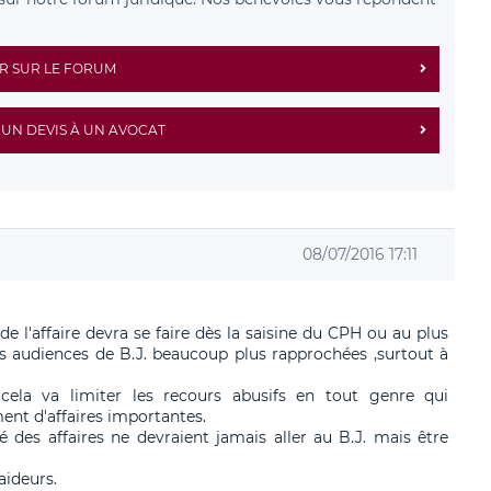
R SUR LE FORUM
UN DEVIS À UN AVOCAT
08/07/2016 17:11
 l'affaire devra se faire dès la saisine du CPH ou au plus
es audiences de B.J. beaucoup plus rapprochées ,surtout à
,cela va limiter les recours abusifs en tout genre qui
ent d'affaires importantes.
 des affaires ne devraient jamais aller au B.J. mais être
aideurs.