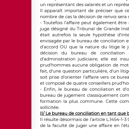
un représentant des salariés et un repré
Il apparaît important de préciser que c
nombre de cas la décision de renvoi sera c
- Toutefois l'affaire peut également êtr
juge désigné du Tribunal de Grande In
était autrefois la seule hypothèse d'in
envisagée par le bureau de conciliation et 
d'accord OU que la nature du litige le jus
décision du bureau de conciliation 
d'administration judiciaire, elle est in
prud'hommes aucune obligation de motivati
fait, d'une question particulière, d'un li
soit prise d'orienter l'affaire vers ce b
et composé de quatre conseillers prud'h
- Enfin, le bureau de conciliation et d'
bureau de jugement classiquement compo
formation la plus commune. Cette compo
sollicitée.
II/ Le bureau de conciliation en tant qu
Il résulte désormais de l'article L.1454-1-
de la faculté de juger une affaire en l'