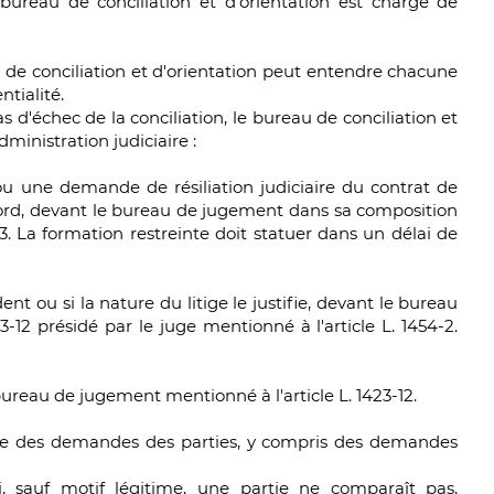
bureau de conciliation et d'orientation est chargé de
u de conciliation et d'orientation peut entendre chacune
tialité.
as d'échec de la conciliation, le bureau de conciliation et
ministration judiciaire :
t ou une demande de résiliation judiciaire du contrat de
accord, devant le bureau de jugement dans sa composition
13. La formation restreinte doit statuer dans un délai de
ent ou si la nature du litige le justifie, devant le bureau
-12 présidé par le juge mentionné à l'article L. 1454-2.
 bureau de jugement mentionné à l'article L. 1423-12.
ble des demandes des parties, y compris des demandes
i, sauf motif légitime, une partie ne comparaît pas,