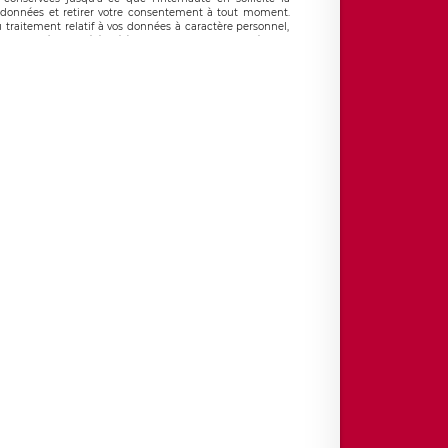
données et retirer votre consentement à tout moment.
 traitement relatif à vos données à caractère personnel,
droits auprès du délégué à la protection des données de
e mail suivante : donneespersonnelles@legavox.fr. Le
ld Sédar Senghor, joignable à l’adresse mail :
ne réclamation auprès d’une autorité de contrôle.