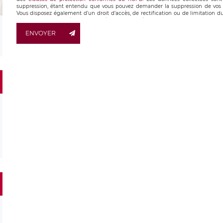
suppression, étant entendu que vous pouvez demander la suppression de vos 
Vous disposez également d’un droit d’accès, de rectification ou de limitation du
ainsi que d’un droit à la portabilité de vos données. Vous pouvez exercer ces 
LÉGAVOX qui exerce au siège social de LÉGAVOX et est joignable à l’adress
ENVOYER
responsable de traitement est la société LÉGAVOX, sis 9 rue Léopo
responsabledetraitement@legavox.fr. Vous avez également le droit d’introduire u