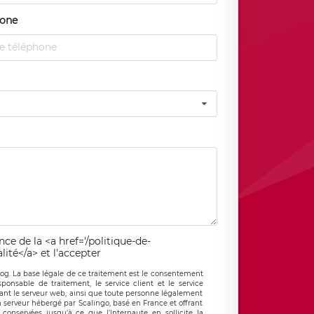
hone
ce de la <a href='/politique-de-
lité</a> et l'accepter
log. La base légale de ce traitement est le consentement
sponsable de traitement, le service client et le service
rant le serveur web, ainsi que toute personne légalement
 serveur hébergé par Scalingo, basé en France et offrant
conservées jusqu’à ce que l’Internaute en sollicite la