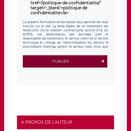
href='/politique-de-confidentialite/'
target='_blank'>politique de
confidentialite</a>
Le présent formulaire d’inscription vous permet de vous
inscrire sur le site. La base légale de ce traitement est
l’exécution d’une relation contractuelle (article 6.1.b du
RGPD). Les destinataires des données sont le
responsable de traitement, le service client et le service
technique en charge de l’administration du service, le
sous-traitant Scalingo gérant le serveur web, ainsi que
toute personne légalement autorisée. Le formulaire
d’inscription est hébergé sur un serveur hébergé par
Scalingo, basé en France et offrant des
clauses de
PUBLIER
protection conformes au RGPD
. Les données collectées
sont conservées jusqu’à ce que l’Internaute en sollicite la
suppression, étant entendu que vous pouvez demander
la suppression de vos données et retirer votre
consentement à tout moment. Vous disposez également
d’un droit d’accès, de rectification ou de limitation du
traitement relatif à vos données à caractère personnel,
ainsi que d’un droit à la portabilité de vos données. Vous
pouvez exercer ces droits auprès du délégué à la
protection des données de LÉGAVOX qui exerce au siège
social de LÉGAVOX et est joignable à l’adresse mail
suivante : donneespersonnelles@legavox.fr. Le
responsable de traitement est la société LÉGAVOX, sis 9
rue Léopold Sédar Senghor, joignable à l’adresse mail :
responsabledetraitement@legavox.fr. Vous avez
A PROPOS DE L'AUTEUR
également le droit d’introduire une réclamation auprès
d’une autorité de contrôle.