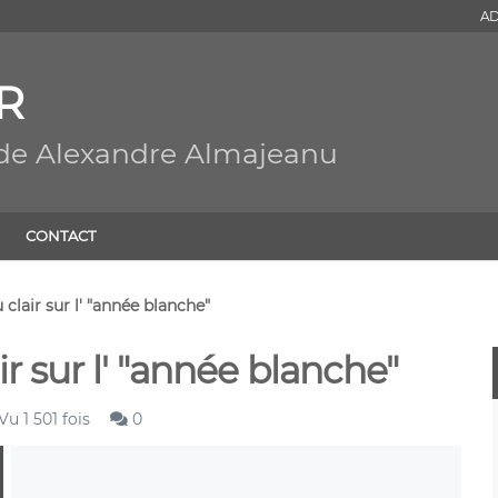
AD
R
 de Alexandre Almajeanu
CONTACT
 clair sur l' "année blanche"
ir sur l' "année blanche"
Vu 1 501 fois
0