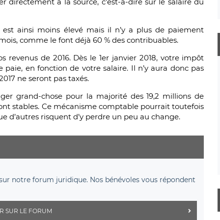
 directement à la source, c'est-à-dire sur le salaire du
l est ainsi moins élevé mais il n’y a plus de paiement
mois, comme le font déjà 60 % des contribuables.
vos revenus de 2016. Dès le 1er janvier 2018, votre impôt
e paie, en fonction de votre salaire. Il n’y aura donc pas
017 ne seront pas taxés.
ger grand-chose pour la majorité des 19,2 millions de
ont stables. Ce mécanisme comptable pourrait toutefois
que d’autres risquent d’y perdre un peu au change.
sur notre forum juridique. Nos bénévoles vous répondent
R SUR LE FORUM