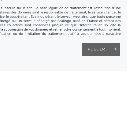
 inscrire sur le site. La base légale de ce traitement est l’exécution d’une
nataires des données sont le responsable de traitement, le service client et le
ce, le sous-traitant Scalingo gérant le serveur web, ainsi que toute personne
hébergé sur un serveur hébergé par Scalingo, basé en France et offrant des
ées collectées sont conservées jusqu’à ce que l’Internaute en sollicite la
a suppression de vos données et retirer votre consentement à tout moment.
fication ou de limitation du traitement relatif à vos données à caractère
données. Vous pouvez exercer ces droits auprès du délégué à la protection des
ial de LÉGAVOX et est joignable à l’adresse mail suivante :
tement est la société LÉGAVOX, sis 9 rue Léopold Sédar Senghor, joignable à
PUBLIER
us avez également le droit d’introduire une réclamation auprès d’une autorité