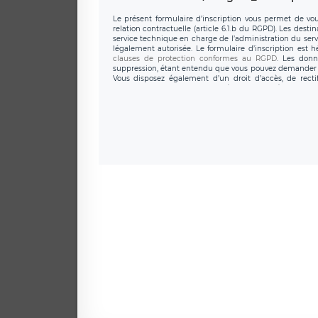
Le présent formulaire d’inscription vous permet de vous
relation contractuelle (article 6.1.b du RGPD). Les desti
service technique en charge de l’administration du servi
légalement autorisée. Le formulaire d’inscription est 
clauses de protection conformes au RGPD
. Les donn
suppression, étant entendu que vous pouvez demander l
Vous disposez également d’un droit d’accès, de recti
personnel, ainsi que d’un droit à la portabilité de vos 
données de LÉGAVOX qui exerce au siège soc
donneespersonnelles@legavox.fr. Le responsable de trai
l’adresse mail : responsabledetraitement@legavox.fr. Vo
de contrôle.