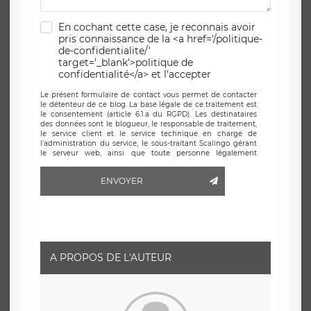
En cochant cette case, je reconnais avoir
pris connaissance de la <a href='/politique-
de-confidentialite/'
target='_blank'>politique de
confidentialité</a> et l'accepter
Le présent formulaire de contact vous permet de contacter
le détenteur de ce blog. La base légale de ce traitement est
le consentement (article 6.1.a du RGPD). Les destinataires
des données sont le blogueur, le responsable de traitement,
le service client et le service technique en charge de
l’administration du service, le sous-traitant Scalingo gérant
le serveur web, ainsi que toute personne légalement
autorisée. Le formulaire de contact à destination du
blogueur est hébergé sur un serveur hébergé par Scalingo,
ENVOYER
basé en France et offrant des
clauses de protection
conformes au RGPD
. Les données collectées sont conservées
jusqu’à ce que l’Internaute en sollicite la suppression, étant
entendu que vous pouvez demander la suppression de vos
données et retirer votre consentement à tout moment. Vous
disposez également d’un droit d’accès, de rectification ou de
limitation du traitement relatif à vos données à caractère
personnel, ainsi que d’un droit à la portabilité de vos
A PROPOS DE L'AUTEUR
données. Vous pouvez exercer ces droits auprès du délégué
à la protection des données de LÉGAVOX qui exerce au
siège social de LÉGAVOX et est joignable à l’adresse mail
suivante : donneespersonnelles@legavox.fr. Le responsable
de traitement est la société LÉGAVOX, sis 9 rue Léopold
Sédar Senghor, joignable à l’adresse mail :