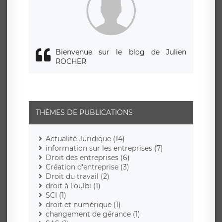
responsabledetraitement@legavox.fr. Vous avez également
le droit d’introduire une réclamation auprès d’une autorité
de contrôle.
Bienvenue sur le blog de Julien
ROCHER
THÈMES DE PUBLICATIONS
Actualité Juridique (14)
information sur les entreprises (7)
Droit des entreprises (6)
Création d'entreprise (3)
Droit du travail (2)
droit à l'oulbi (1)
SCI (1)
droit et numérique (1)
changement de gérance (1)