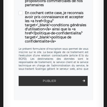
propositions commerciales de nos
partenaires
En cochant cette case, je reconnais
avoir pris connaissance et accepter
les <a href='/cgu/'
target='_blank'>conditions générales
d'utilisation</a> ainsi que la <a
href='/politique-de-confidentialite/'
target='_blank'>politique de
confidentialite</a>
Le présent formulaire d’inscription vous permet de vous
inscrire sur le site. La base légale de ce traitement est
l’exécution d’une relation contractuelle (article 6.1.b du
RGPD). Les destinataires des données sont le
responsable de traitement, le service client et le service
technique en charge de l’administration du service, le
sous-traitant Scalingo gérant le serveur web, ainsi que
toute personne légalement autorisée. Le formulaire
d’inscription est hébergé sur un serveur hébergé par
Scalingo, basé en France et offrant des
clauses de
PUBLIER
protection conformes au RGPD
. Les données collectées
sont conservées jusqu’à ce que l’Internaute en sollicite la
suppression, étant entendu que vous pouvez demander
la suppression de vos données et retirer votre
consentement à tout moment. Vous disposez également
d’un droit d’accès, de rectification ou de limitation du
traitement relatif à vos données à caractère personnel,
ainsi que d’un droit à la portabilité de vos données. Vous