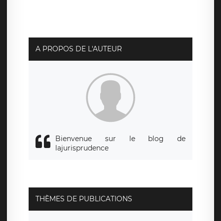
pouvez exercer ces droits auprès du délégué à la
protection des données de LÉGAVOX qui exerce au siège
social de LÉGAVOX et est joignable à l’adresse mail
suivante : donneespersonnelles@legavox.fr. Le
responsable de traitement est la société LÉGAVOX, sis 9
rue Léopold Sédar Senghor, joignable à l’adresse mail :
responsabledetraitement@legavox.fr. Vous avez
A PROPOS DE L'AUTEUR
également le droit d’introduire une réclamation auprès
d’une autorité de contrôle.
Bienvenue sur le blog de
lajurisprudence
THÈMES DE PUBLICATIONS