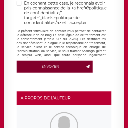
En cochant cette case, je reconnais avoir
pris connaissance de la <a href='/politique-
de-confidentialite/'
target='_blank'>politique de
confidentialité</a> et l'accepter
Le présent formulaire de contact vous permet de contacter
le détenteur de ce blog. La base légale de ce traitement est
le consentement (article 6.1.a du RGPD). Les destinataires
des données sont le blogueur, le responsable de traitement,
le service client et le service technique en charge de
l’administration du service, le sous-traitant Scalingo gérant
le serveur web, ainsi que toute personne légalement
autorisée. Le formulaire de contact à destination du
blogueur est hébergé sur un serveur hébergé par Scalingo,
ENVOYER
basé en France et offrant des
clauses de protection
conformes au RGPD
. Les données collectées sont conservées
jusqu’à ce que l’Internaute en sollicite la suppression, étant
entendu que vous pouvez demander la suppression de vos
données et retirer votre consentement à tout moment. Vous
disposez également d’un droit d’accès, de rectification ou de
limitation du traitement relatif à vos données à caractère
personnel, ainsi que d’un droit à la portabilité de vos
A PROPOS DE L'AUTEUR
données. Vous pouvez exercer ces droits auprès du délégué
à la protection des données de LÉGAVOX qui exerce au
siège social de LÉGAVOX et est joignable à l’adresse mail
suivante : donneespersonnelles@legavox.fr. Le responsable
de traitement est la société LÉGAVOX, sis 9 rue Léopold
Sédar Senghor, joignable à l’adresse mail :
responsabledetraitement@legavox.fr. Vous avez également
le droit d’introduire une réclamation auprès d’une autorité