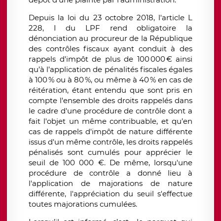
Depuis la loi du 23 octobre 2018, l'article L
228, I du LPF rend obligatoire la
dénonciation au procureur de la République
des contrôles fiscaux ayant conduit à des
rappels d'impôt de plus de 100
000
€
ainsi
qu
’à
l
’
application de p
é
nalit
é
s fiscales
é
gales
à
100
% ou
à
80
%, ou m
ê
me
à
40
% en cas de
r
é
it
é
ration, étant entendu que sont pris en
compte l'ensemble des droits rappelés dans
le cadre d'une procédure de contrôle dont a
fait l'objet un même contribuable, et qu’en
cas de rappels d'impôt de nature différente
issus d'un même contrôle, les droits rappelés
pénalisés sont cumulés pour apprécier le
seuil de 100 000 €. De même, lorsqu'une
procédure de contrôle a donné lieu à
l'application de majorations de nature
différente, l'appréciation du seuil s'effectue
toutes majorations cumulées.