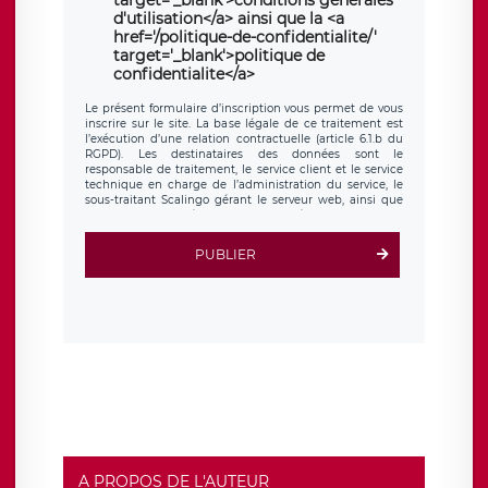
d'utilisation</a> ainsi que la <a
href='/politique-de-confidentialite/'
target='_blank'>politique de
confidentialite</a>
Le présent formulaire d’inscription vous permet de vous
inscrire sur le site. La base légale de ce traitement est
l’exécution d’une relation contractuelle (article 6.1.b du
RGPD). Les destinataires des données sont le
responsable de traitement, le service client et le service
technique en charge de l’administration du service, le
sous-traitant Scalingo gérant le serveur web, ainsi que
toute personne légalement autorisée. Le formulaire
d’inscription est hébergé sur un serveur hébergé par
Scalingo, basé en France et offrant des
clauses de
PUBLIER
protection conformes au RGPD
. Les données collectées
sont conservées jusqu’à ce que l’Internaute en sollicite la
suppression, étant entendu que vous pouvez demander
la suppression de vos données et retirer votre
consentement à tout moment. Vous disposez également
d’un droit d’accès, de rectification ou de limitation du
traitement relatif à vos données à caractère personnel,
ainsi que d’un droit à la portabilité de vos données. Vous
pouvez exercer ces droits auprès du délégué à la
protection des données de LÉGAVOX qui exerce au siège
social de LÉGAVOX et est joignable à l’adresse mail
suivante : donneespersonnelles@legavox.fr. Le
responsable de traitement est la société LÉGAVOX, sis 9
rue Léopold Sédar Senghor, joignable à l’adresse mail :
responsabledetraitement@legavox.fr. Vous avez
A PROPOS DE L'AUTEUR