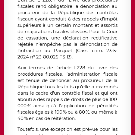
fiscales rend obligatoire la dénonciation au
procureur de la République des contrôles
fiscaux ayant conduit à des rappels d'impôt
supérieurs à un certain montant et assortis
de majorations fiscales élevées. Pour la Cour
de cassation, une déclaration rectificative
rejetée n’empêche pas la dénonciation de
l’infraction au Parquet (Cass. crim. 23-5-
2024 n° 23-80.025 FS-B).
Aux termes de l’article L228 du Livre des
procédures fiscales, l’administration fiscale
est tenue de dénoncer au procureur de la
République tous les faits qu’elle a examinés
dans le cadre d’un contrôle fiscal et qui ont
abouti à des rappels de droits de plus de 100
000
€
ainsi qu
’à
l
’
application de p
é
nalit
é
s
fiscales
é
gales
à
100
% ou
à
80
%, ou m
ê
me
à
40
% en cas de r
é
it
é
ration.
Toutefois, une exception est prévue pour les