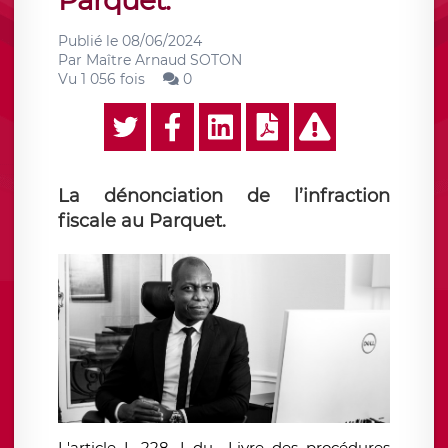
Parquet.
Publié le
08/06/2024
Par
Maître Arnaud SOTON
Vu 1 056 fois
0
La dénonciation de l’infraction
fiscale au Parquet.
L'article L 228, I du
Livre des procédures