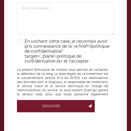
En cochant cette case, je reconnais avoir
pris connaissance de la <a href='/politique-
de-confidentialite/'
target='_blank'>politique de
confidentialité</a> et l'accepter
Le présent formulaire de contact vous permet de contacter
le détenteur de ce blog. La base légale de ce traitement est
le consentement (article 6.1.a du RGPD). Les destinataires
des données sont le blogueur, le responsable de traitement,
le service client et le service technique en charge de
l’administration du service, le sous-traitant Scalingo gérant
le serveur web, ainsi que toute personne légalement
autorisée. Le formulaire de contact à destination du
blogueur est hébergé sur un serveur hébergé par Scalingo,
ENVOYER
basé en France et offrant des
clauses de protection
conformes au RGPD
. Les données collectées sont conservées
jusqu’à ce que l’Internaute en sollicite la suppression, étant
entendu que vous pouvez demander la suppression de vos
données et retirer votre consentement à tout moment. Vous
disposez également d’un droit d’accès, de rectification ou de