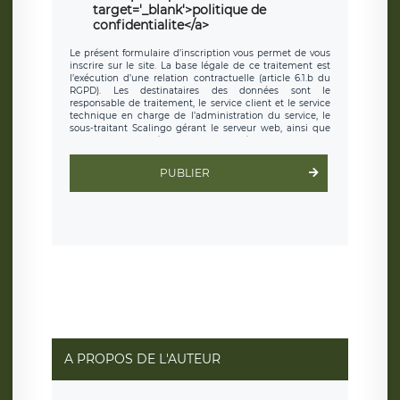
target='_blank'>politique de
confidentialite</a>
Le présent formulaire d’inscription vous permet de vous
inscrire sur le site. La base légale de ce traitement est
l’exécution d’une relation contractuelle (article 6.1.b du
RGPD). Les destinataires des données sont le
responsable de traitement, le service client et le service
technique en charge de l’administration du service, le
sous-traitant Scalingo gérant le serveur web, ainsi que
toute personne légalement autorisée. Le formulaire
d’inscription est hébergé sur un serveur hébergé par
Scalingo, basé en France et offrant des
clauses de
PUBLIER
protection conformes au RGPD
. Les données collectées
sont conservées jusqu’à ce que l’Internaute en sollicite la
suppression, étant entendu que vous pouvez demander
la suppression de vos données et retirer votre
consentement à tout moment. Vous disposez également
d’un droit d’accès, de rectification ou de limitation du
traitement relatif à vos données à caractère personnel,
ainsi que d’un droit à la portabilité de vos données. Vous
pouvez exercer ces droits auprès du délégué à la
protection des données de LÉGAVOX qui exerce au siège
social de LÉGAVOX et est joignable à l’adresse mail
suivante : donneespersonnelles@legavox.fr. Le
responsable de traitement est la société LÉGAVOX, sis 9
rue Léopold Sédar Senghor, joignable à l’adresse mail :
responsabledetraitement@legavox.fr. Vous avez
A PROPOS DE L'AUTEUR
également le droit d’introduire une réclamation auprès
d’une autorité de contrôle.