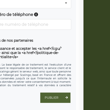
ro de téléphone
 de nos partenaires
sance et accepter les <a href='/cgu/'
ainsi que la <a href='/politique-de-
tialite</a>
e. La base légale de ce traitement est l’exécution d’une
sont le responsable de traitement, le service client et le
 Scalingo gérant le serveur web, ainsi que toute personne
eur hébergé par Scalingo, basé en France et offrant des
conservées jusqu’à ce que l’Internaute en sollicite la
s données et retirer votre consentement à tout moment.
ation du traitement relatif à vos données à caractère
 exercer ces droits auprès du délégué à la protection des
t est joignable à l’adresse mail suivante :
é LÉGAVOX, sis 9 rue Léopold Sédar Senghor, joignable à
PUBLIER
droit d’introduire une réclamation auprès d’une autorité