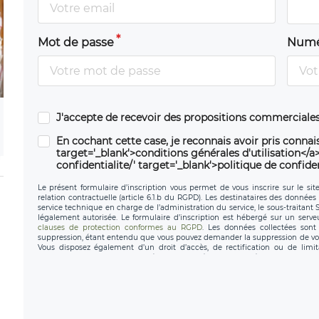
Mot de passe
Numé
J'accepte de recevoir des propositions commerciales
En cochant cette case, je reconnais avoir pris connais
target='_blank'>conditions générales d'utilisation</a> 
confidentialite/' target='_blank'>politique de confiden
Le présent formulaire d’inscription vous permet de vous inscrire sur le sit
relation contractuelle (article 6.1.b du RGPD). Les destinataires des données 
service technique en charge de l’administration du service, le sous-traitant
légalement autorisée. Le formulaire d’inscription est hébergé sur un serv
clauses de protection conformes au RGPD
. Les données collectées sont 
suppression, étant entendu que vous pouvez demander la suppression de vo
Vous disposez également d’un droit d’accès, de rectification ou de limit
personnel, ainsi que d’un droit à la portabilité de vos données. Vous pouvez
données de LÉGAVOX qui exerce au siège social de LÉGAVOX e
donneespersonnelles@legavox.fr. Le responsable de traitement est la sociét
l’adresse mail : responsabledetraitement@legavox.fr. Vous avez également le 
de contrôle.