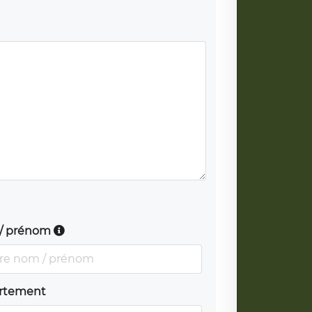
/ prénom
rtement