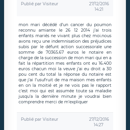
Publié par
Visiteur
27/12/2016
14:21
mon mari décédé d'un cancer du poumon
reconnu amiante le 26 12 2014 j'ai trois
enfants mariés ne vivant plus chez moi.nous
avons reçu une indemnisation des préjudices
subis par le défunt action successorale une
somme de 70365.67 euros le notaire en
charge de la succession de mon mari qui en a
fait la répartition mes enfants ont eu 16.400
euros chacun moi la veuve j'ai eu droit a 30
pou cent du total la réponse du notaire est
que j'ai l'usufruit de ma maison mes enfants
en on la moitié et je ne vois pas le rapport
c'est moi qui est assumée toute sa maladie
jusqu'a la dernière minute je voudrai bien
comprendre merci de m'expliquer
Publié par
Visiteur
27/12/2016
14:27