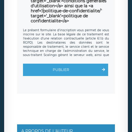
target='_blank'>conditions générales
d'utilisation</a> ainsi que la <a
href='/politique-de-confidentialite/'
target='_blank'>politique de
confidentialite</a>
Le présent formulaire d’inscription vous permet de vous
inscrire sur le site. La base légale de ce traitement est
l’exécution d’une relation contractuelle (article 6.1.b du
RGPD). Les destinataires des données sont le
responsable de traitement, le service client et le service
technique en charge de l’administration du service, le
sous-traitant Scalingo gérant le serveur web, ainsi que
toute personne légalement autorisée. Le formulaire
d’inscription est hébergé sur un serveur hébergé par
Scalingo, basé en France et offrant des
clauses de
PUBLIER
protection conformes au RGPD
. Les données collectées
sont conservées jusqu’à ce que l’Internaute en sollicite la
suppression, étant entendu que vous pouvez demander
la suppression de vos données et retirer votre
consentement à tout moment. Vous disposez également
d’un droit d’accès, de rectification ou de limitation du
traitement relatif à vos données à caractère personnel,
ainsi que d’un droit à la portabilité de vos données. Vous
pouvez exercer ces droits auprès du délégué à la
protection des données de LÉGAVOX qui exerce au siège
social de LÉGAVOX et est joignable à l’adresse mail
suivante : donneespersonnelles@legavox.fr. Le
responsable de traitement est la société LÉGAVOX, sis 9
rue Léopold Sédar Senghor, joignable à l’adresse mail :
responsabledetraitement@legavox.fr. Vous avez
A PROPOS DE L'AUTEUR