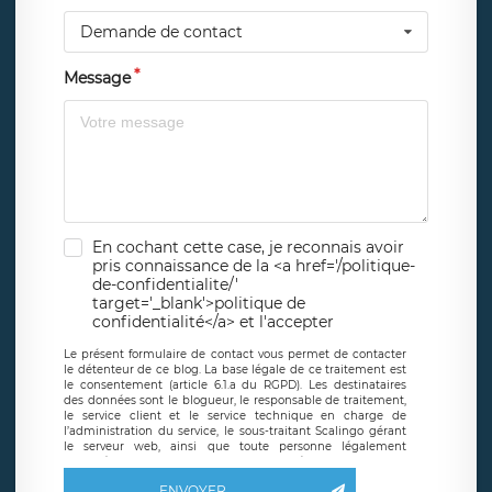
Demande de contact
Message
En cochant cette case, je reconnais avoir
pris connaissance de la <a href='/politique-
de-confidentialite/'
target='_blank'>politique de
confidentialité</a> et l'accepter
Le présent formulaire de contact vous permet de contacter
le détenteur de ce blog. La base légale de ce traitement est
le consentement (article 6.1.a du RGPD). Les destinataires
des données sont le blogueur, le responsable de traitement,
le service client et le service technique en charge de
l’administration du service, le sous-traitant Scalingo gérant
le serveur web, ainsi que toute personne légalement
autorisée. Le formulaire de contact à destination du
blogueur est hébergé sur un serveur hébergé par Scalingo,
ENVOYER