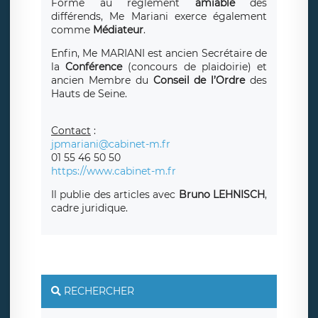
Formé au règlement
amiable
des
différends, Me Mariani exerce également
comme
Médiateur
.
Enfin, Me MARIANI est ancien Secrétaire de
la
Conférence
(concours de plaidoirie) et
ancien Membre du
Conseil de l’Ordre
des
Hauts de Seine.
Contact
:
jpmariani@cabinet-m.fr
01 55 46 50 50
https://www.cabinet-m.fr
Il publie des articles avec
Bruno LEHNISCH
,
cadre juridique.
RECHERCHER