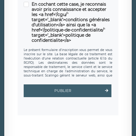
En cochant cette case, je reconnais
avoir pris connaissance et accepter
les <a href='/cgu/'
target='_blank'>conditions générales
d'utilisation</a> ainsi que la <a
href='/politique-de-confidentialite/'
target='_blank'>politique de
confidentialite</a>
Le présent formulaire d’inscription vous permet de vous
inscrire sur le site. La base légale de ce traitement est
l’exécution d’une relation contractuelle (article 6.1.b du
RGPD). Les destinataires des données sont le
responsable de traitement, le service client et le service
technique en charge de l’administration du service, le
sous-traitant Scalingo gérant le serveur web, ainsi que
toute personne légalement autorisée. Le formulaire
d’inscription est hébergé sur un serveur hébergé par
Scalingo, basé en France et offrant des
clauses de
PUBLIER
protection conformes au RGPD
. Les données collectées
sont conservées jusqu’à ce que l’Internaute en sollicite la
suppression, étant entendu que vous pouvez demander
la suppression de vos données et retirer votre
consentement à tout moment. Vous disposez également
d’un droit d’accès, de rectification ou de limitation du
traitement relatif à vos données à caractère personnel,
ainsi que d’un droit à la portabilité de vos données. Vous
pouvez exercer ces droits auprès du délégué à la
protection des données de LÉGAVOX qui exerce au siège
social de LÉGAVOX et est joignable à l’adresse mail