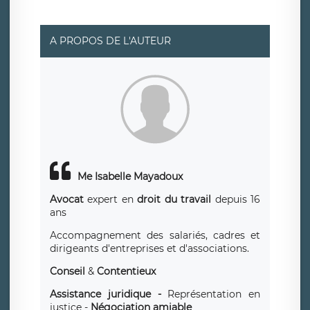
suivante : donneespersonnelles@legavox.fr. Le
responsable de traitement est la société LÉGAVOX, sis 9
rue Léopold Sédar Senghor, joignable à l’adresse mail :
responsabledetraitement@legavox.fr. Vous avez
A PROPOS DE L'AUTEUR
également le droit d’introduire une réclamation auprès
d’une autorité de contrôle.
Me Isabelle Mayadoux
Avocat
expert en
droit du travail
depuis 16
ans
Accompagnement des salariés, cadres et
dirigeants d'entreprises et d'associations.
Conseil
&
Contentieux
Assistance juridique -
Représentation en
justice -
Négociation amiable