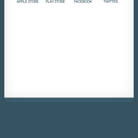
APPLE STORE
PLAY STORE
FACEBOOK
TWITTER
Mentions légales
CGU
Politique de confidentialité
Android
Iphone