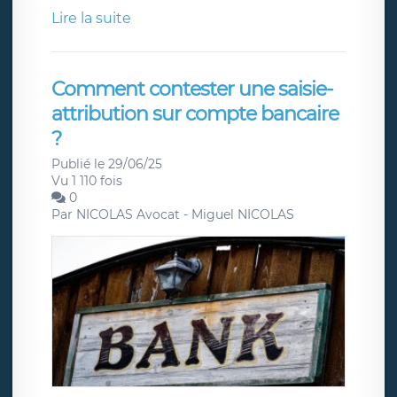
Lire la suite
Comment contester une saisie-
attribution sur compte bancaire
?
Publié le 29/06/25
Vu 1 110 fois
0
Par
NICOLAS Avocat - Miguel NICOLAS