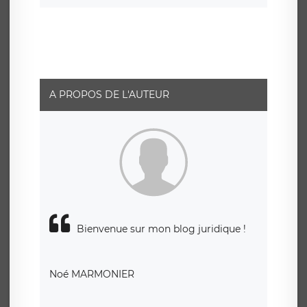
d’un droit d’accès, de rectification ou de limitation du
traitement relatif à vos données à caractère personnel,
ainsi que d’un droit à la portabilité de vos données. Vous
pouvez exercer ces droits auprès du délégué à la
protection des données de LÉGAVOX qui exerce au siège
social de LÉGAVOX et est joignable à l’adresse mail
suivante : donneespersonnelles@legavox.fr. Le
responsable de traitement est la société LÉGAVOX, sis 9
rue Léopold Sédar Senghor, joignable à l’adresse mail :
responsabledetraitement@legavox.fr. Vous avez
A PROPOS DE L'AUTEUR
également le droit d’introduire une réclamation auprès
d’une autorité de contrôle.
Bienvenue sur mon blog juridique !
Noé MARMONIER