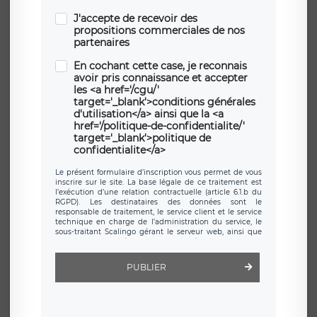
J'accepte de recevoir des
propositions commerciales de nos
partenaires
En cochant cette case, je reconnais
avoir pris connaissance et accepter
les <a href='/cgu/'
target='_blank'>conditions générales
d'utilisation</a> ainsi que la <a
href='/politique-de-confidentialite/'
target='_blank'>politique de
confidentialite</a>
Le présent formulaire d’inscription vous permet de vous
inscrire sur le site. La base légale de ce traitement est
l’exécution d’une relation contractuelle (article 6.1.b du
RGPD). Les destinataires des données sont le
responsable de traitement, le service client et le service
technique en charge de l’administration du service, le
sous-traitant Scalingo gérant le serveur web, ainsi que
toute personne légalement autorisée. Le formulaire
d’inscription est hébergé sur un serveur hébergé par
Scalingo, basé en France et offrant des
clauses de
PUBLIER
protection conformes au RGPD
. Les données collectées
sont conservées jusqu’à ce que l’Internaute en sollicite la
suppression, étant entendu que vous pouvez demander
la suppression de vos données et retirer votre
consentement à tout moment. Vous disposez également