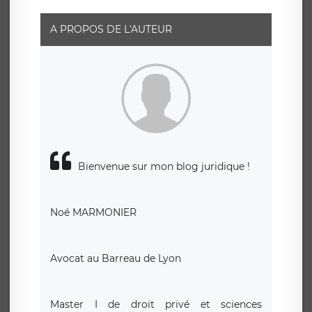
responsable de traitement est la société LÉGAVOX, sis 9
rue Léopold Sédar Senghor, joignable à l’adresse mail :
responsabledetraitement@legavox.fr. Vous avez
A PROPOS DE L'AUTEUR
également le droit d’introduire une réclamation auprès
d’une autorité de contrôle.
Bienvenue sur mon blog juridique !
Noé MARMONIER
Avocat au Barreau de Lyon
Master I de droit privé et sciences