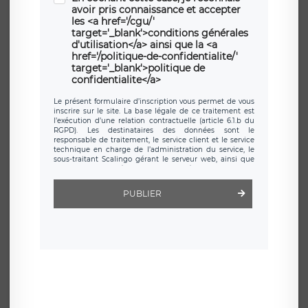
avoir pris connaissance et accepter
les <a href='/cgu/'
target='_blank'>conditions générales
d'utilisation</a> ainsi que la <a
href='/politique-de-confidentialite/'
target='_blank'>politique de
confidentialite</a>
Le présent formulaire d’inscription vous permet de vous
inscrire sur le site. La base légale de ce traitement est
l’exécution d’une relation contractuelle (article 6.1.b du
RGPD). Les destinataires des données sont le
responsable de traitement, le service client et le service
technique en charge de l’administration du service, le
sous-traitant Scalingo gérant le serveur web, ainsi que
toute personne légalement autorisée. Le formulaire
d’inscription est hébergé sur un serveur hébergé par
Scalingo, basé en France et offrant des
clauses de
PUBLIER
protection conformes au RGPD
. Les données collectées
sont conservées jusqu’à ce que l’Internaute en sollicite la
suppression, étant entendu que vous pouvez demander
la suppression de vos données et retirer votre
consentement à tout moment. Vous disposez également
d’un droit d’accès, de rectification ou de limitation du
traitement relatif à vos données à caractère personnel,
ainsi que d’un droit à la portabilité de vos données. Vous
pouvez exercer ces droits auprès du délégué à la
protection des données de LÉGAVOX qui exerce au siège
social de LÉGAVOX et est joignable à l’adresse mail
suivante : donneespersonnelles@legavox.fr. Le