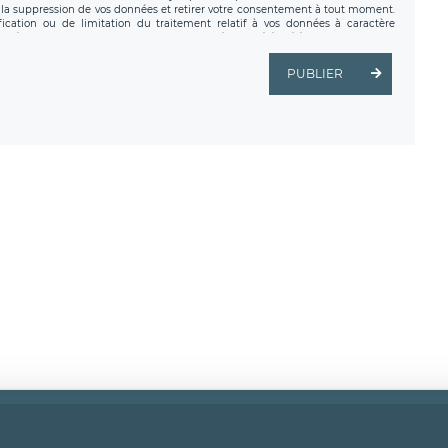
a suppression de vos données et retirer votre consentement à tout moment.
fication ou de limitation du traitement relatif à vos données à caractère
données. Vous pouvez exercer ces droits auprès du délégué à la protection des
ial de LÉGAVOX et est joignable à l’adresse mail suivante :
tement est la société LÉGAVOX, sis 9 rue Léopold Sédar Senghor, joignable à
PUBLIER
us avez également le droit d’introduire une réclamation auprès d’une autorité
ns légales
CGU
Politique de confidentialité
Android
Iphon