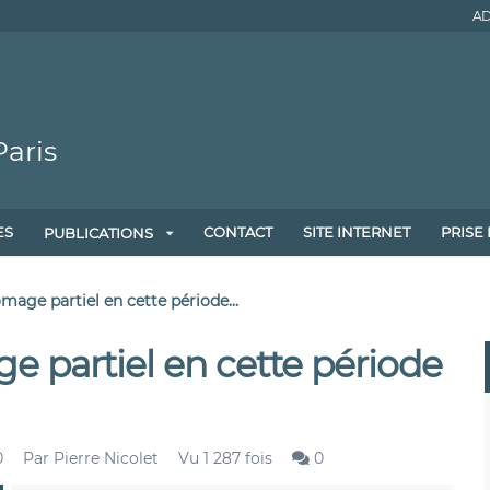
AD
aris
ES
CONTACT
SITE INTERNET
PRISE
PUBLICATIONS
mage partiel en cette période...
e partiel en cette période
0
Par
Pierre Nicolet
Vu 1 287 fois
0