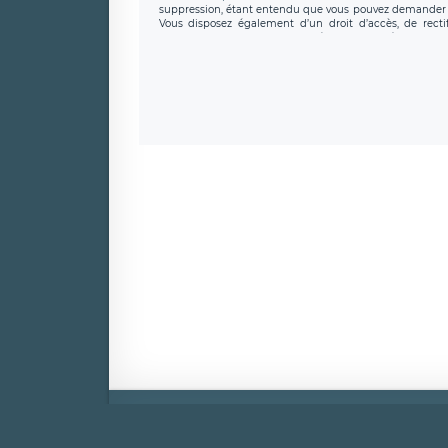
suppression, étant entendu que vous pouvez demander l
Vous disposez également d’un droit d’accès, de recti
personnel, ainsi que d’un droit à la portabilité de vos 
données de LÉGAVOX qui exerce au siège soc
donneespersonnelles@legavox.fr. Le responsable de trai
l’adresse mail : responsabledetraitement@legavox.fr. Vo
de contrôle.
Mentio