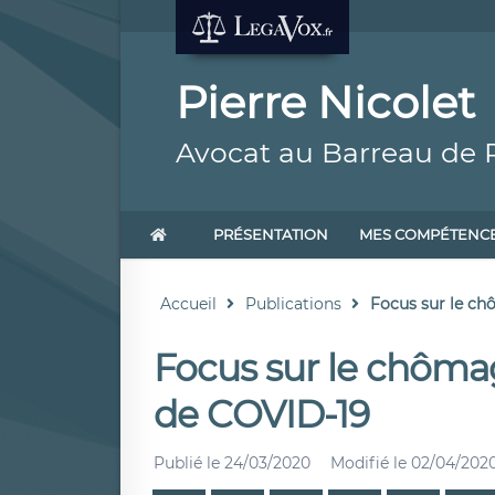
Pierre Nicolet
Avocat au Barreau de P
PRÉSENTATION
MES COMPÉTENC
Accueil
Publications
Focus sur le chô
Focus sur le chômag
de COVID-19
Publié le
24/03/2020
Modifié le
02/04/202