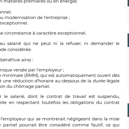
en matières premières ou en énergie;
onnel;
u modernisation de l'entreprise ;
exceptionnel.
e circonstance à caractère exceptionnel.
u salarié qui ne peut ni la refuser, ni demander le
ode considérée.
énéficie ainsi :
ique versée par l'employeur ;
le minimale (RMM), qui est automatiquement ouvert dès
it une réduction d'horaire au-dessous de la durée légale
ison du chômage parti
el
.
r le salarié, dont le contrat de travail est suspendu,
elle en respectant toutefois les obligations du contrat
l’employeur qui se montrerait négligeant dans la mise
 partiel pourrait être considéré comme fautif, ce qui