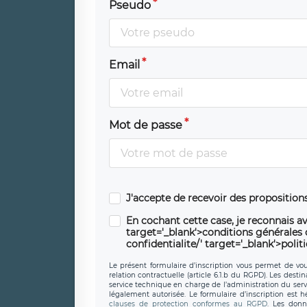
Pseudo
Email
Mot de passe
J'accepte de recevoir des propositio
En cochant cette case, je reconnais av
target='_blank'>conditions générales d'
confidentialite/' target='_blank'>polit
Le présent formulaire d’inscription vous permet de vous
relation contractuelle (article 6.1.b du RGPD). Les desti
service technique en charge de l’administration du servi
légalement autorisée. Le formulaire d’inscription est 
clauses de protection conformes au RGPD
. Les donn