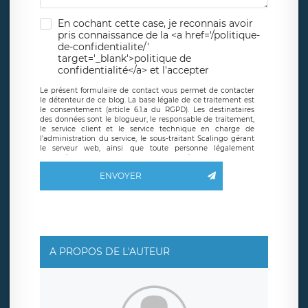
En cochant cette case, je reconnais avoir
pris connaissance de la <a href='/politique-
de-confidentialite/'
target='_blank'>politique de
confidentialité</a> et l'accepter
Le présent formulaire de contact vous permet de contacter
le détenteur de ce blog. La base légale de ce traitement est
le consentement (article 6.1.a du RGPD). Les destinataires
des données sont le blogueur, le responsable de traitement,
le service client et le service technique en charge de
l’administration du service, le sous-traitant Scalingo gérant
le serveur web, ainsi que toute personne légalement
autorisée. Le formulaire de contact à destination du
blogueur est hébergé sur un serveur hébergé par Scalingo,
ENVOYER
basé en France et offrant des
clauses de protection
conformes au RGPD
. Les données collectées sont conservées
jusqu’à ce que l’Internaute en sollicite la suppression, étant
entendu que vous pouvez demander la suppression de vos
données et retirer votre consentement à tout moment. Vous
disposez également d’un droit d’accès, de rectification ou de
limitation du traitement relatif à vos données à caractère
personnel, ainsi que d’un droit à la portabilité de vos
A PROPOS DE L'AUTEUR
données. Vous pouvez exercer ces droits auprès du délégué
à la protection des données de LÉGAVOX qui exerce au
siège social de LÉGAVOX et est joignable à l’adresse mail
suivante : donneespersonnelles@legavox.fr. Le responsable
de traitement est la société LÉGAVOX, sis 9 rue Léopold
Sédar Senghor, joignable à l’adresse mail :