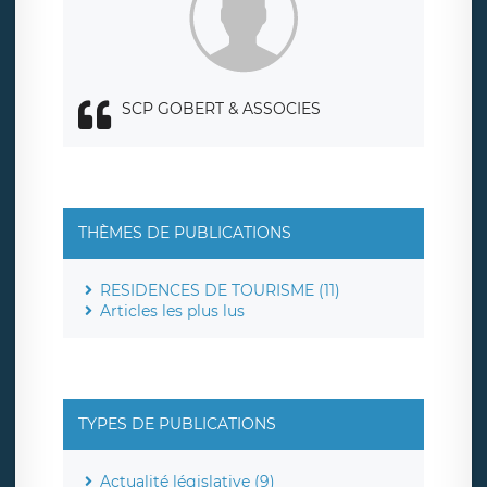
responsabledetraitement@legavox.fr. Vous avez également
le droit d’introduire une réclamation auprès d’une autorité
de contrôle.
SCP GOBERT & ASSOCIES
THÈMES DE PUBLICATIONS
RESIDENCES DE TOURISME (11)
Articles les plus lus
TYPES DE PUBLICATIONS
Actualité législative (9)