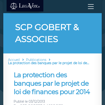
SCP GOBERT &
ASSOCIES
Accueil
Publications
La protection des banques par le projet de loi de...
La protection des
banques par le projet de
loi de finances pour 2014
Publié le
03/12/2013