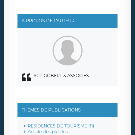
social de LÉGAVOX et est joignable à l’adresse mail
suivante : donneespersonnelles@legavox.fr. Le
responsable de traitement est la société LÉGAVOX, sis 9
rue Léopold Sédar Senghor, joignable à l’adresse mail :
responsabledetraitement@legavox.fr. Vous avez
A PROPOS DE L'AUTEUR
également le droit d’introduire une réclamation auprès
d’une autorité de contrôle.
SCP GOBERT & ASSOCIES
THÈMES DE PUBLICATIONS
RESIDENCES DE TOURISME (11)
Articles les plus lus