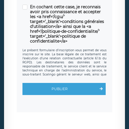
En cochant cette case, je reconnais
avoir pris connaissance et accepter
les <a href='/cgu/'
target='_blank'>conditions générales
d'utilisation</a> ainsi que la <a
href='/politique-de-confidentialite/'
target='_blank'>politique de
confidentialite</a>
Le présent formulaire d’inscription vous permet de vous
inscrire sur le site. La base légale de ce traitement est
l’exécution d’une relation contractuelle (article 6.1.b du
RGPD). Les destinataires des données sont le
responsable de traitement, le service client et le service
technique en charge de l’administration du service, le
sous-traitant Scalingo gérant le serveur web, ainsi que
toute personne légalement autorisée. Le formulaire
d’inscription est hébergé sur un serveur hébergé par
Scalingo, basé en France et offrant des
clauses de
PUBLIER
protection conformes au RGPD
. Les données collectées
sont conservées jusqu’à ce que l’Internaute en sollicite la
suppression, étant entendu que vous pouvez demander
la suppression de vos données et retirer votre
consentement à tout moment. Vous disposez également
d’un droit d’accès, de rectification ou de limitation du
traitement relatif à vos données à caractère personnel,
ainsi que d’un droit à la portabilité de vos données. Vous
pouvez exercer ces droits auprès du délégué à la
protection des données de LÉGAVOX qui exerce au siège