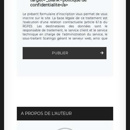
confidentialite</a>
Le présent formulaire d’inscription vous permet de vous
inscrire sur le site. La base légale de ce traitement est
l’exécution d’une relation contractuelle (article 6.1.b du
RGPD). Les destinataires des données sont le
responsable de traitement, le service client et le service
technique en charge de l’administration du service, le
sous-traitant Scalingo gérant le serveur web, ainsi que
toute personne légalement autorisée. Le formulaire
d’inscription est hébergé sur un serveur hébergé par
Scalingo, basé en France et offrant des
clauses de
PUBLIER
protection conformes au RGPD
. Les données collectées
sont conservées jusqu’à ce que l’Internaute en sollicite la
suppression, étant entendu que vous pouvez demander
la suppression de vos données et retirer votre
consentement à tout moment. Vous disposez également
d’un droit d’accès, de rectification ou de limitation du
traitement relatif à vos données à caractère personnel,
ainsi que d’un droit à la portabilité de vos données. Vous
pouvez exercer ces droits auprès du délégué à la
protection des données de LÉGAVOX qui exerce au siège
social de LÉGAVOX et est joignable à l’adresse mail
suivante : donneespersonnelles@legavox.fr. Le
responsable de traitement est la société LÉGAVOX, sis 9
rue Léopold Sédar Senghor, joignable à l’adresse mail :
responsabledetraitement@legavox.fr. Vous avez
A PROPOS DE L'AUTEUR
également le droit d’introduire une réclamation auprès
d’une autorité de contrôle.