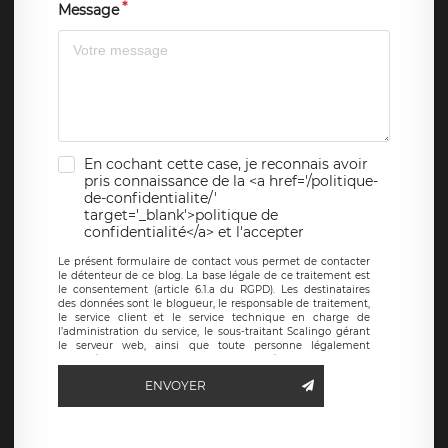
Message
En cochant cette case, je reconnais avoir
pris connaissance de la <a href='/politique-
de-confidentialite/'
target='_blank'>politique de
confidentialité</a> et l'accepter
Le présent formulaire de contact vous permet de contacter
le détenteur de ce blog. La base légale de ce traitement est
le consentement (article 6.1.a du RGPD). Les destinataires
des données sont le blogueur, le responsable de traitement,
le service client et le service technique en charge de
l’administration du service, le sous-traitant Scalingo gérant
le serveur web, ainsi que toute personne légalement
autorisée. Le formulaire de contact à destination du
blogueur est hébergé sur un serveur hébergé par Scalingo,
ENVOYER
basé en France et offrant des
clauses de protection
conformes au RGPD
. Les données collectées sont conservées
jusqu’à ce que l’Internaute en sollicite la suppression, étant
entendu que vous pouvez demander la suppression de vos
données et retirer votre consentement à tout moment. Vous