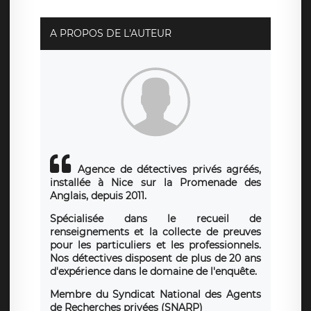
disposez également d’un droit d’accès, de rectification ou de
limitation du traitement relatif à vos données à caractère
personnel, ainsi que d’un droit à la portabilité de vos
A PROPOS DE L'AUTEUR
données. Vous pouvez exercer ces droits auprès du délégué
à la protection des données de LÉGAVOX qui exerce au
siège social de LÉGAVOX et est joignable à l’adresse mail
suivante : donneespersonnelles@legavox.fr. Le responsable
de traitement est la société LÉGAVOX, sis 9 rue Léopold
Sédar Senghor, joignable à l’adresse mail :
responsabledetraitement@legavox.fr. Vous avez également
le droit d’introduire une réclamation auprès d’une autorité
de contrôle.
Agence de détectives privés agréés,
installée à Nice sur la Promenade des
Anglais, depuis 2011.
Spécialisée dans le recueil de
renseignements et la collecte de preuves
pour les particuliers et les professionnels.
Nos détectives disposent de plus de 20 ans
d'expérience dans le domaine de l'enquête.
Membre du Syndicat National des Agents
de Recherches privées (SNARP)