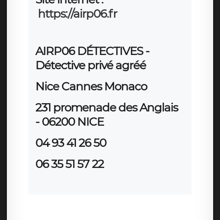
https://airp06.fr
AIRP06 DÉTECTIVES
-
Détective privé agréé
Nice Cannes Monaco
231 promenade des Anglais
- 06200
NICE
04 93 41 26 50
06 35 51 57 22